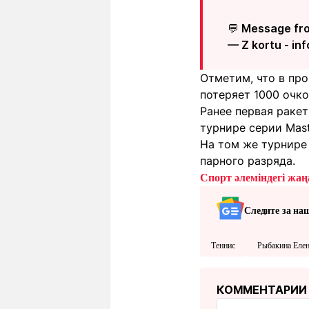
💬 Message fro
— Z kortu - in
Отметим, что в пр
потеряет 1000 очко
Ранее первая раке
турнире серии Mast
На том же турнире
парного разряда.
Спорт әлеміндегі жаңа
Следите за на
Теннис
Рыбакина Еле
КОММЕНТАРИИ