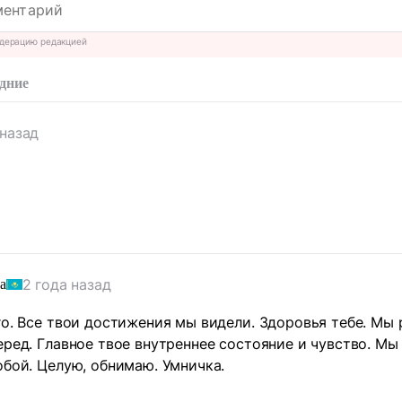
дерацию редакцией
дние
 назад
т
2 года назад
а
го. Все твои достижения мы видели. Здоровья тебе. Мы 
еред. Главное твое внутреннее состояние и чувство. М
обой. Целую, обнимаю. Умничка.