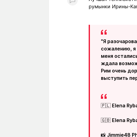
румынки Ирины-Кам
"Я разочарова
сожалению, я 
меня осталис
ждала возмож
Рим очень дор
выступить пе
🇵🇱 Elena Ryb
🇬🇧 Elena Ryb
📸 Jimmie48 P