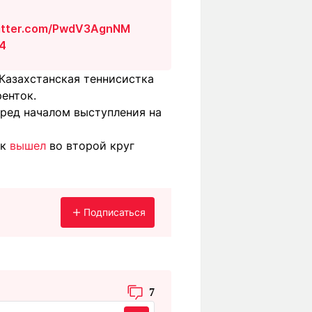
witter.com/PwdV3AgnNM
24
 Казахстанская теннисистка
ренток.
ред началом выступления на
ик
вышел
во второй круг
Подписаться
7