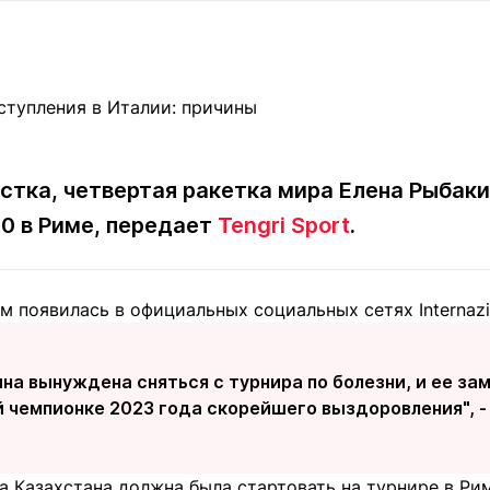
Статьи
округ спорта
Статьи
Полезное
ренды
Блоги
ига
Обзоры
емпионов
Спецпроек
стка, четвертая ракетка мира Елена Рыбаки
0 в Риме, передает
Tengri Sport
.
Контакты редакции
Вакансии
Реклама
Пресс-центр
 появилась в официальных социальных сетях Internaziona
клама
+7 (700) 3 888 188
на вынуждена сняться с турнира по болезни, и ее з
 чемпионке 2023 года скорейшего выздоровления", 
а Казахстана должна была стартовать на турнире в Ри