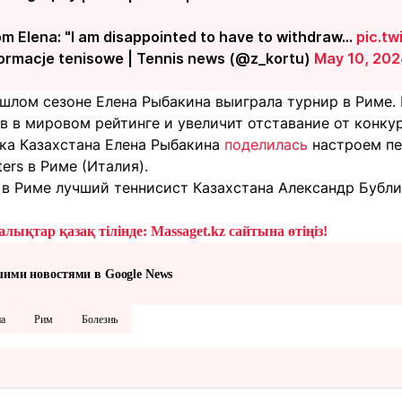
m Elena: "I am disappointed to have to withdraw…
pic.t
formacje tenisowe | Tennis news (@z_kortu)
May 10, 20
ошлом сезоне Елена Рыбакина выиграла турнир в Риме.
в в мировом рейтинге и увеличит отставание от конку
тка Казахстана Елена Рыбакина
поделилась
настроем пе
ers в Риме (Италия).
 в Риме лучший теннисист Казахстана Александр Бубл
лықтар қазақ тілінде: Massaget.kz сайтына өтіңіз!
шими новостями в Google News
на
Рим
Болезнь