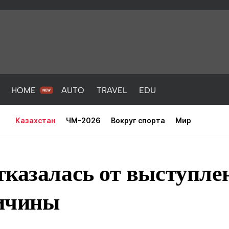
HOME
AUTO
TRAVEL
EDU
Казахстан
ЧМ-2026
Вокруг спорта
Мир
казалась от выступле
ичины
PORT
HEALTH
HOME
AUTO
Новости
порт
Новости
Новости