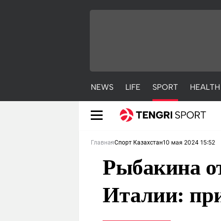
NEWS
LIFE
SPORT
HEALTH
10 мая 2024 15:52
Главная
Спорт Казахстан
Рыбакина от
Италии: пр
NEWS
LIFE
S
Новости
Красиво
С