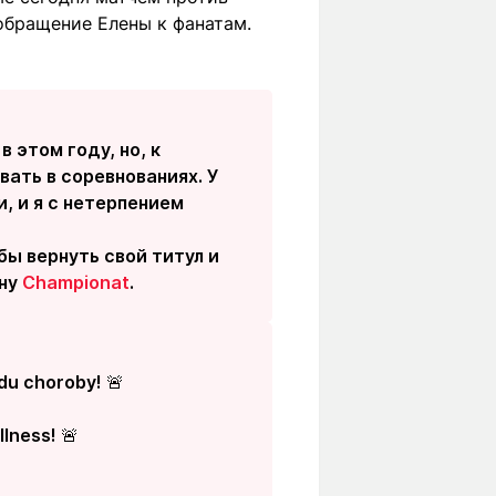
обращение Елены к фанатам.
 этом году, но, к
ать в соревнованиях. У
, и я с нетерпением
бы вернуть свой титул и
ину
Championat
.
du choroby! 🚨
lness! 🚨