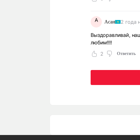
А
2 года 
Асан
Выздоравливай, наш
любим!!!!
2
Ответить