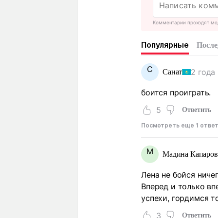
Комментарии проходят мо
Популярные
После
С
2 года
Санат
боится проиграть.
5
Ответить
Посмотреть еще 1 отве
М
Мадина Капаров
Лена не бойся ниче
Вперед и только вп
успехи, гордимся т
3
Ответить