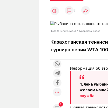
Статьи
Выгодно
В
7
Погода
Полезно
Т
Спецпроекты
Любопытно
Л
ч
Рейтинги
Гороскопы
Фото ©️ Tengrinews.kz / Турар Казангапов
Рецепты
Казахстанская тенниси
турнира серии WTA 100
О проекте
Информация об этом
Редакция
Ре
+7 (777) 001 44 99
"Елена Рыбаки
желаем нашей
служба
.
7
Лучшая теннисистк