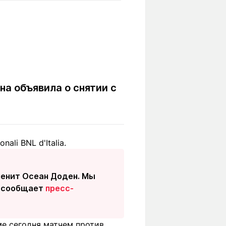
Вокруг света
Образование
Путевые
Учебные
заметки
заведения
Маршруты
ты
Заилийского
Алатау
на объявила о снятии с
Светлая тема
li BNL d'Italia.
Мы в социальных сетях
аменит Осеан Доден. Мы
- сообщает
пресс-
ме сегодня матчем против