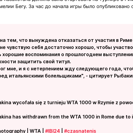
елии Бегу. За час до начала игры было опубликовано 
на тем, что вынуждена отказаться от участия в Риме в
не чувствую себя достаточно хорошо, чтобы участвов
ь хорошие воспоминания о прошлогоднем выступлении
ности защитить свой титул.
ог мне, и я с нетерпением жду следующего года, что
ред итальянскими болельщиками", - цитирует Рыбак
akina wycofała się z turnieju WTA 1000 w Rzymie z powo
akina has withdrawn from the WTA 1000 in Rome due to il
hotography | WTA |
#IBI24
|
#czasnatenis