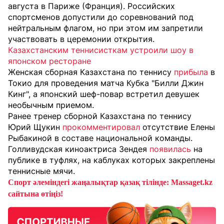
августа в Париже (Франция). Российских
спортсменов допустили до соревнований под
нейтральным флагом, но при этом им запретили
участвовать в церемонии открытия.
Казахстанским теннисисткам устроили шоу в
японском ресторане
Женская сборная Казахстана по теннису
прибыла
в
Токио для проведения матча Кубка "Билли Джин
Кинг", а японский шеф-повар встретил девушек
необычным приемом.
Ранее тренер сборной Казахстана по теннису
Юрий Щукин
прокомментировал
отсутствие Елены
Рыбакиной в составе национальной команды.
Голливудская киноактриса Зендея
появилась
на
публике в туфлях, на каблуках которых закреплены
теннисные мячи.
Спорт әлеміндегі жаңалықтар қазақ тілінде: Massaget.kz
сайтына өтіңіз!