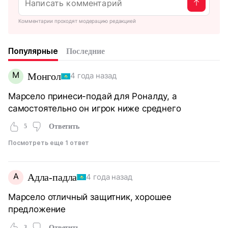
Комментарии проходят модерацию редакцией
Популярные
Последние
М
Монгол
4 года назад
Марсело принеси-подай для Роналду, а
самостоятельно он игрок ниже среднего
5
Ответить
Посмотреть еще 1 ответ
А
Адла-падла
4 года назад
Марсело отличный защитник, хорошее
предложение
3
Ответить