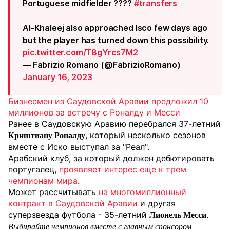
Portuguese midfielder ????
#transfers
Al-Khaleej also approached Isco few days ago
but the player has turned down this possibility.
pic.twitter.com/T8gYrcs7M2
— Fabrizio Romano (@FabrizioRomano)
January 16, 2023
Бизнесмен из Саудовской Аравии предложил 10
миллионов за встречу с Роналду и Месси
Ранее в Саудовскую Аравию перебрался 37-летний
, который несколько сезонов
Криштиану Роналду
вместе с Иско выступал за "Реал".
Арабский клуб, за который должен дебютировать
португалец,
проявляет интерес еще к трем
чемпионам мира
.
Может рассчитывать
на многомиллионный
контракт в Саудовской Аравии
и другая
суперзвезда футбола - 35-летний
.
Лионель Месси
Выбирайте чемпионов вместе с главным спонсором