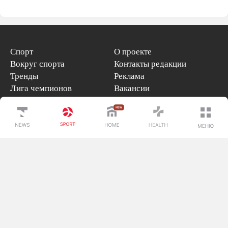
Спорт
О проекте
Вокруг спорта
Контакты редакции
Тренды
Реклама
Лига чемпионов
Вакансии
Редакция
Редакционная политика
Редакционные стандарты
Реклама
Редакция
+7 (700) 3 888 188
+7 (777) 001 44 99
Мы в социальных сетях
новостей
Скачать наше
приложение
iOS
Android
Huawei
Правила использования материалов
Политика конфиденциальности