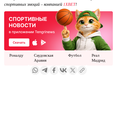
спортивных эмоций – компанией
1XBET
!
Роналду
Саудовская
Футбол
Реал
Аравия
Мадрид