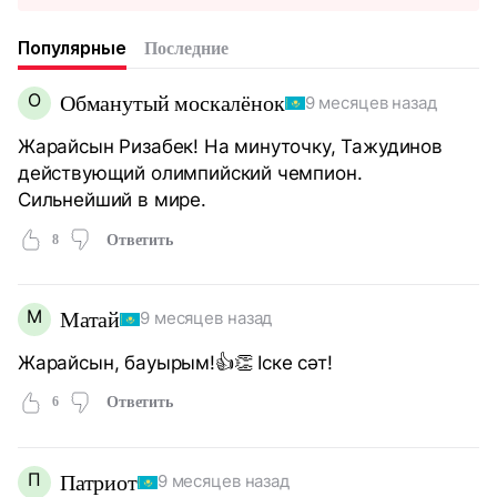
Популярные
Последние
О
Обманутый москалёнок
9 месяцев назад
Жарайсын Ризабек! На минуточку, Тажудинов
действующий олимпийский чемпион.
Сильнейший в мире.
8
Ответить
М
Матай
9 месяцев назад
Жарайсын, бауырым!👍👏 Іске сәт!
6
Ответить
П
Патриот
9 месяцев назад