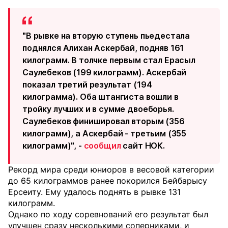
"В рывке на вторую ступень пьедестала
поднялся Алихан Аскербай, подняв 161
килограмм. В толчке первым стал Ерасыл
Саулебеков (199 килограмм). Аскербай
показал третий результат (194
килограмма). Оба штангиста вошли в
тройку лучших и в сумме двоеборья.
Саулебеков финишировал вторым (356
килограмм), а Аскербай - третьим (355
килограмм)", -
сообщил
сайт НОК.
Рекорд мира среди юниоров в весовой категории
до 65 килограммов ранее покорился Бейбарысу
Ерсеиту. Ему удалось поднять в рывке 131
килограмм.
Однако по ходу соревнований его результат был
улучшен сразу несколькими соперниками, и