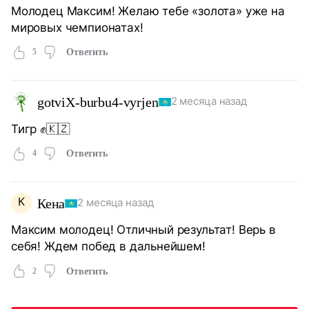
Молодец Максим! Желаю тебе «золота» уже на
мировых чемпионатах!
5
Ответить
gotviX-burbu4-vyrjen
2 месяца назад
Тигр ✊🇰🇿
4
Ответить
К
Кена
2 месяца назад
Максим молодец! Отличный результат! Верь в
себя! Ждем побед в дальнейшем!
2
Ответить