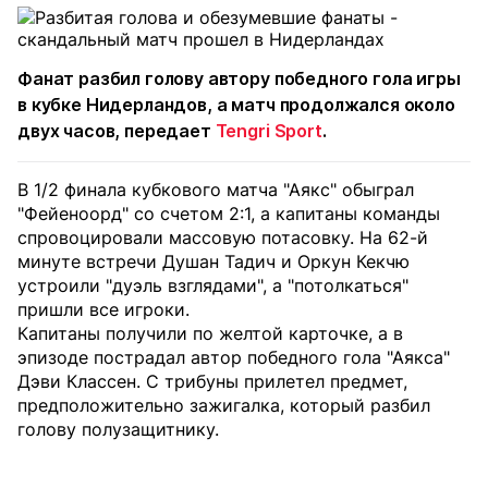
Фанат разбил голову автору победного гола игры
в кубке Нидерландов, а матч продолжался около
двух часов, передает
Tengri Sport
.
В 1/2 финала кубкового матча "Аякс" обыграл
"Фейеноорд" со счетом 2:1, а капитаны команды
спровоцировали массовую потасовку. На 62-й
минуте встречи Душан Тадич и Оркун Кекчю
устроили "дуэль взглядами", а "потолкаться"
пришли все игроки.
Капитаны получили по желтой карточке, а в
эпизоде пострадал автор победного гола "Аякса"
Дэви Классен. С трибуны прилетел предмет,
предположительно зажигалка, который разбил
голову полузащитнику.