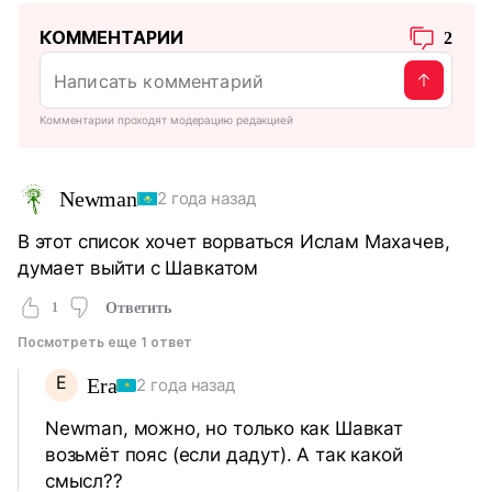
КОММЕНТАРИИ
2
Комментарии проходят модерацию редакцией
Newman
2 года назад
В этот список хочет ворваться Ислам Махачев,
думает выйти с Шавкатом
1
Ответить
Посмотреть еще 1 ответ
E
Era
2 года назад
Newman, можно, но только как Шавкат
возьмёт пояс (если дадут). А так какой
смысл??