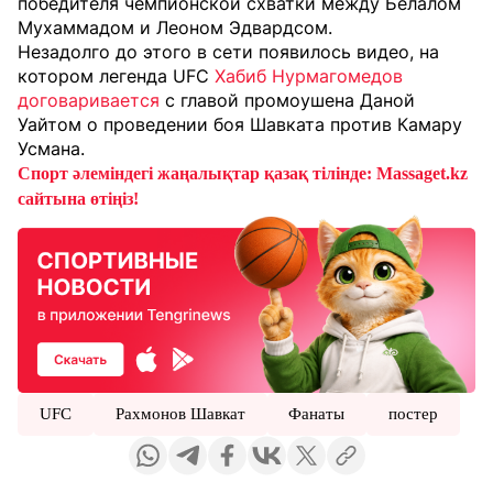
победителя чемпионской схватки между Белалом
Мухаммадом и Леоном Эдвардсом.
Незадолго до этого в сети появилось видео, на
котором легенда UFC
Хабиб Нурмагомедов
договаривается
с главой промоушена Даной
Уайтом о проведении боя Шавката против Камару
Усмана.
Спорт әлеміндегі жаңалықтар қазақ тілінде: Massaget.kz
сайтына өтіңіз!
UFC
Рахмонов Шавкат
Фанаты
постер