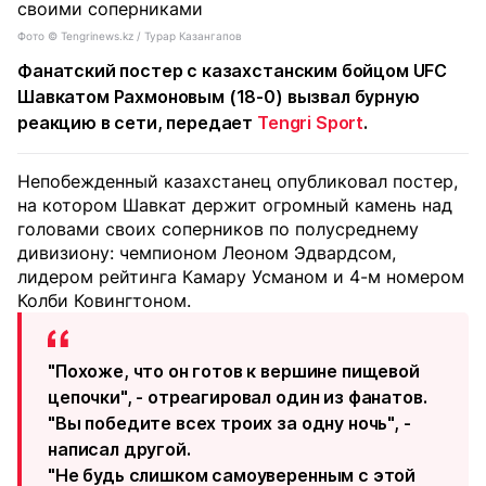
Фото ©️ Tengrinews.kz / Турар Казангапов
Фанатский постер с казахстанским бойцом UFC
Шавкатом Рахмоновым (18-0) вызвал бурную
реакцию в сети, передает
Tengri Sport
.
Непобежденный казахстанец опубликовал постер,
на котором Шавкат держит огромный камень над
головами своих соперников по полусреднему
дивизиону: чемпионом Леоном Эдвардсом,
лидером рейтинга Камару Усманом и 4-м номером
Колби Ковингтоном.
"Похоже, что он готов к вершине пищевой
цепочки", - отреагировал один из фанатов.
"Вы победите всех троих за одну ночь", -
написал другой.
"Не будь слишком самоуверенным с этой