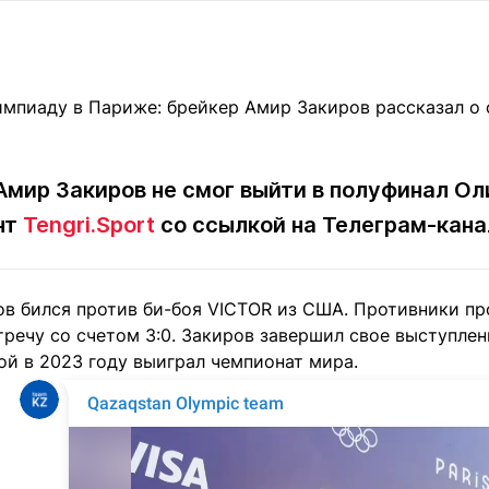
Статьи
округ спорта
Статьи
Полезное
ренды
Блоги
ига
Обзоры
емпионов
Спецпроек
Амир Закиров не смог выйти в полуфинал Оли
нт
Tengri.Sport
со ссылкой на Телеграм-кан
Контакты редакции
Вакансии
Реклама
Пресс-центр
ов бился против би-боя VICTOR из США. Противники про
речу со счетом 3:0. Закиров завершил свое выступлен
клама
ой в 2023 году выиграл чемпионат мира.
+7 (700) 3 888 188