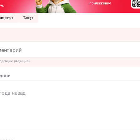
ие игры
Танцы
дерацию редакцией
дние
года назад