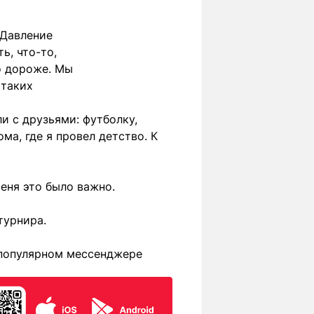
 Давление
ь, что-то,
о дороже. Мы
 таких
и с друзьями: футболку,
а, где я провел детство. К
еня это было важно.
турнира.
 популярном мессенджере