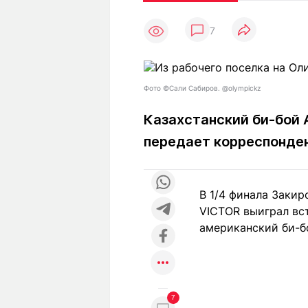
Статьи
Выгодно
В
7
Погода
Полезно
Т
Спецпроекты
Любопытно
Л
ч
Рейтинги
Гороскопы
Фото ©Сали Сабиров. @olympickz
Рецепты
Казахстанский би-бой 
передает корреспонде
О проекте
В 1/4 финала Закир
VICTOR выиграл вст
Редакция
Ре
американский би-б
+7 (777) 001 44 99
7