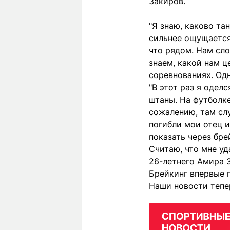
Закиров.
"Я знаю, каково та
сильнее ощущается.
что рядом. Нам сло
знаем, какой нам ц
соревнованиях. Одн
"В этот раз я одел
штаны. На футболке
сожалению, там слу
погибли мои отец и
показать через бре
Считаю, что мне уд
26-летнего Амира 
Брейкинг впервые 
Наши новости тепе