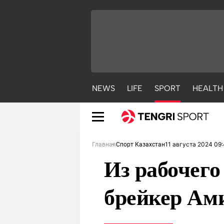
NEWS
LIFE
SPORT
HEALTH
11 августа 2024 09
Главная
Спорт Казахстан
Из рабочего
брейкер Ами
NEWS
LIFE
S
Новости
Красиво
С