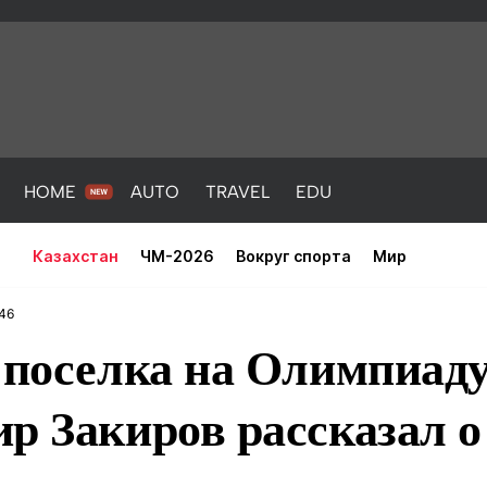
HOME
AUTO
TRAVEL
EDU
Казахстан
ЧМ-2026
Вокруг спорта
Мир
:46
 поселка на Олимпиад
р Закиров рассказал о
PORT
HEALTH
HOME
AUTO
Новости
порт
Новости
Новости