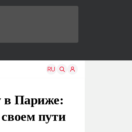
у в Париже:
 своем пути
TRAVEL
EDU
Моя страна
Новости