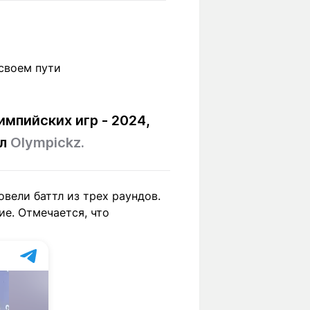
Вокруг света
Образование
Путевые
Учебные
заметки
заведения
Маршруты
ты
Заилийского
Алатау
мпийских игр - 2024,
ал
Оlympickz.
Светлая тема
вели баттл из трех раундов.
ие. Отмечается, что
Мы в социальных сетях