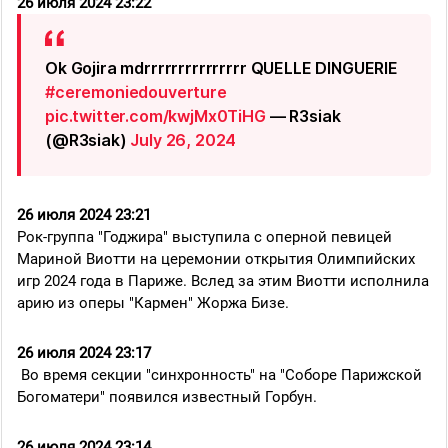
26 июля 2024 23:22
Ok Gojira mdrrrrrrrrrrrrrrr QUELLE DINGUERIE
#ceremoniedouverture
pic.twitter.com/kwjMx0TiHG
— R3siak
(@R3siak)
July 26, 2024
26 июля 2024 23:21
Рок-группа "Годжира" выступила с оперной певицей
Мариной Виотти на церемонии открытия Олимпийских
игр 2024 года в Париже. Вслед за этим Виотти исполнила
арию из оперы "Кармен" Жоржа Бизе.
26 июля 2024 23:17
Во время секции "синхронность" на "Соборе Парижской
Богоматери" появился известный Горбун.
26 июля 2024 23:14