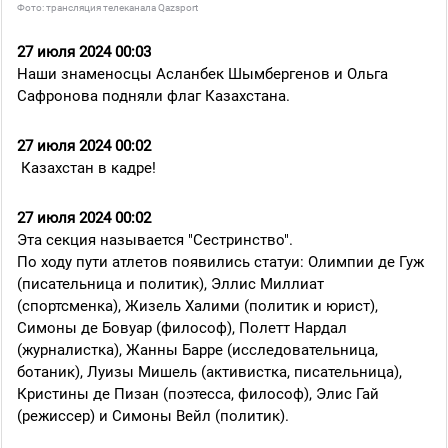
Фото: трансляция телеканала Qazsport
27 июля 2024 00:03
Наши знаменосцы Асланбек Шымбергенов и Ольга
Сафронова подняли флаг Казахстана.
27 июля 2024 00:02
Казахстан в кадре!
27 июля 2024 00:02
Эта секция называется "Сестринство".
По ходу пути атлетов появились статуи: Олимпии де Гуж
(писательница и политик), Эллис Миллиат
(спортсменка), Жизель Халими (политик и юрист),
Симоны де Бовуар (философ), Полетт Нардал
(журналистка), Жанны Барре (исследовательница,
ботаник), Луизы Мишель (активистка, писательница),
Кристины де Пизан (поэтесса, философ), Элис Гай
(режиссер) и Симоны Вейл (политик).