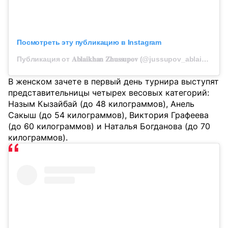
Посмотреть эту публикацию в Instagram
Публикация от 𝐀𝐛𝐥𝐚𝐢𝐤𝐡𝐚𝐧 𝐙𝐡𝐮𝐬𝐬𝐮𝐩𝐨𝐯 (@jussupov_ablaikhan)
В женском зачете в первый день турнира выступят
представительницы четырех весовых категорий:
Назым Кызайбай (до 48 килограммов), Анель
Сакыш (до 54 килограммов), Виктория Графеева
(до 60 килограммов) и Наталья Богданова (до 70
килограммов).