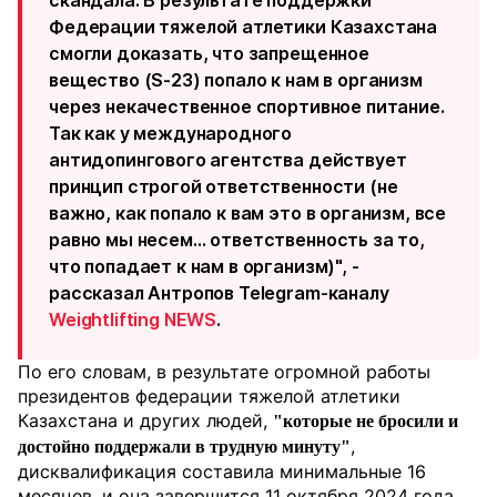
скандала. В результате поддержки
Федерации тяжелой атлетики Казахстана
смогли доказать, что запрещенное
вещество (S-23)
попало к нам в организм
через некачественное спортивное питание.
Так как у международного
антидопингового агентства действует
принцип строгой ответственности (не
важно, как попало к вам это в организм, все
равно мы несем… ответственность за то,
что попадает к нам в организм)", -
рассказал Антропов Telegram-каналу
Weightlifting NEWS
.
По его словам, в результате огромной работы
президентов федерации тяжелой атлетики
Казахстана и других людей,
"которые не бросили и
,
достойно поддержали в трудную минуту"
дисквалификация составила минимальные 16
месяцев, и она завершится 11 октября 2024 года.