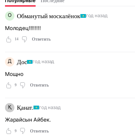
Популярные
Последние
О
Обманутый москалёнок
год назад
Молодец!!!!!!!!
14
Ответить
Д
Дос
год назад
Мощно
9
Ответить
Қ
Қанат.
год назад
Жарайсын Айбек.
9
Ответить