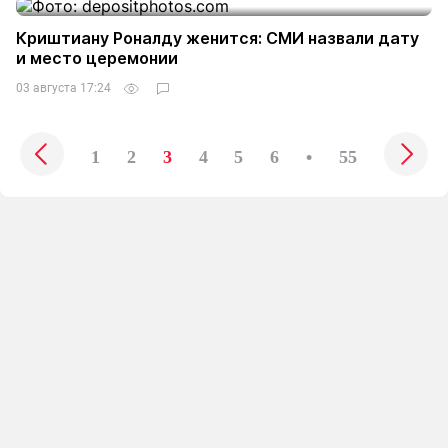
Криштиану Роналду женится: СМИ назвали дату
и место церемонии
03 августа 17:24
4
1
2
3
4
5
6
•
55