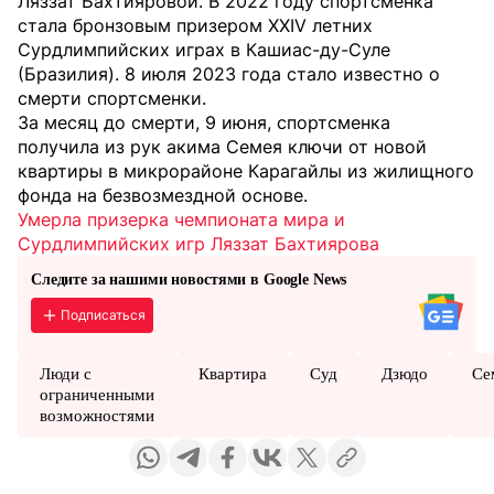
Ляззат Бахтияровой. В 2022 году спортсменка
стала бронзовым призером XXIV летних
Сурдлимпийских играх в Кашиас-ду-Суле
(Бразилия). 8 июля 2023 года стало известно о
смерти спортсменки.
За месяц до смерти, 9 июня, спортсменка
получила из рук акима Семея ключи от новой
квартиры в микрорайоне Карагайлы из жилищного
фонда на безвозмездной основе.
Умерла призерка чемпионата мира и
Сурдлимпийских игр Ляззат Бахтиярова
Следите за нашими новостями в Google News
Подписаться
Люди с
Квартира
Суд
Дзюдо
Се
ограниченными
возможностями