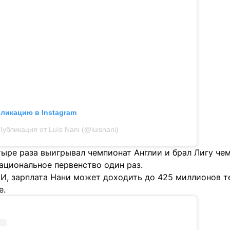
бликацию в Instagram
Публикация от Luís Nani (@luisnani)
тыре раза выигрывал чемпионат Англии и брал Лигу чем
ациональное первенство один раз.
, зарплата Нани может доходить до 425 миллионов тен
е.