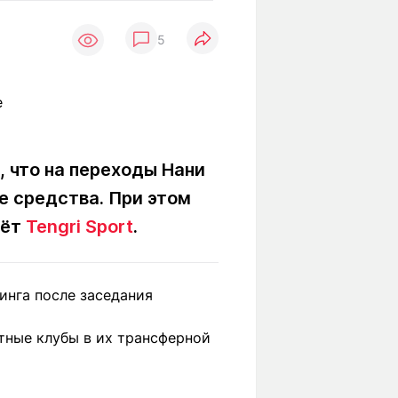
Вокруг света
Образование
5
Путевые
Учебные
заметки
заведения
Маршруты
ты
Заилийского
Алатау
 что на переходы Нани
ые средства. При этом
Светлая тема
аёт
Tengri Sport
.
Мы в социальных сетях
инга после заседания
тные клубы в их трансферной