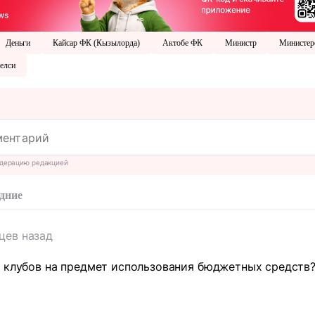
Деньги
Кайсар ФК (Кызылорда)
Актобе ФК
Министр
Министерс
елси
дерацию редакцией
дние
цев назад
 клубов на предмет использования бюджетных средств?