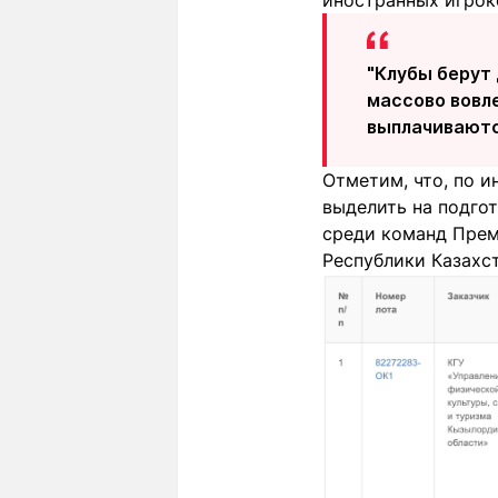
иностранных игрок
"Клубы берут
массово вовле
выплачиваются
Отметим, что, по 
выделить на подго
среди команд Премь
Республики Казахс