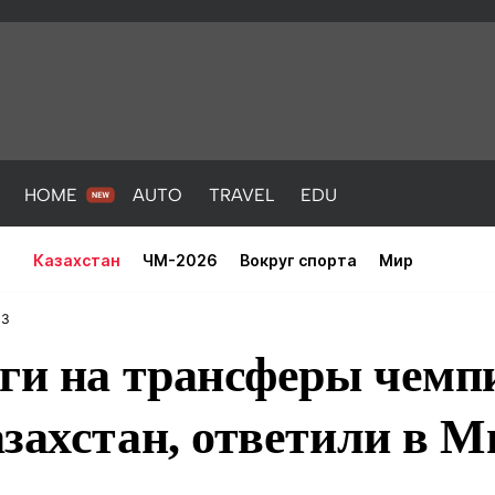
HOME
AUTO
TRAVEL
EDU
Казахстан
ЧМ-2026
Вокруг спорта
Мир
43
ьги на трансферы чемп
захстан, ответили в М
PORT
HEALTH
HOME
AUTO
Новости
порт
Новости
Новости