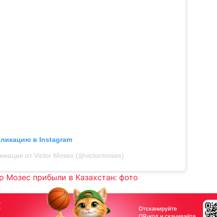
бликацию в Instagram
икация от Victor Moses (@victormoses)
р Мозес прибыли в Казахстан: фото