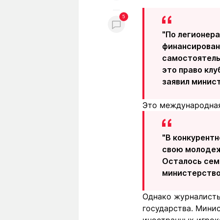
5
"По легионер
финансирован
самостоятельн
это право клу
заявил минист
Это международная
"В конкурентн
свою молодеж
Осталось семь
министерство
Однако журналисты
государства. Минис