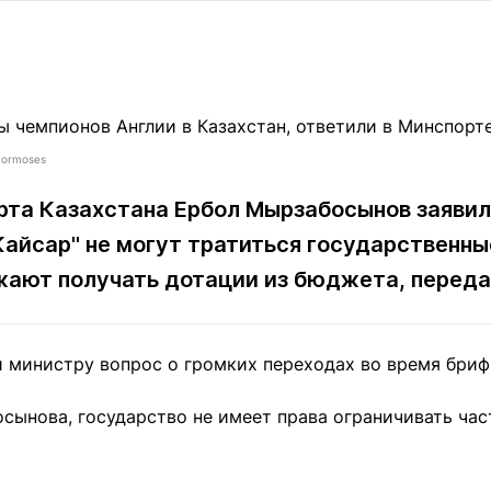
Статьи
округ спорта
Статьи
Полезное
ренды
Блоги
ига
Обзоры
емпионов
Спецпроек
ctormoses
рта Казахстана Ербол Мырзабосынов заявил,
"Кайсар" не могут тратиться государственн
Контакты редакции
Вакансии
Реклама
Пресс-центр
жают получать дотации из бюджета, перед
клама
 министру вопрос о громких переходах во время бриф
+7 (700) 3 888 188
сынова, государство не имеет права ограничивать час