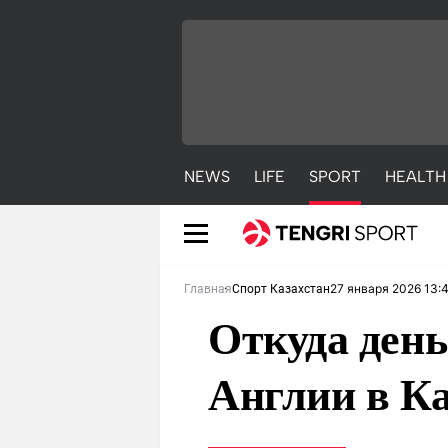
NEWS
LIFE
SPORT
HEALTH
27 января 2026 13:
Главная
Спорт Казахстан
Откуда ден
Англии в Ка
NEWS
LIFE
S
Новости
Красиво
С