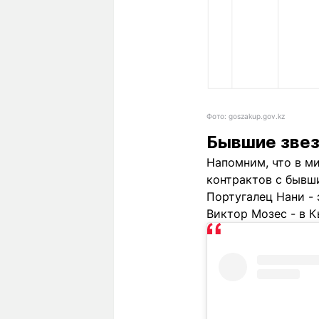
Фото: goszakup.gov.kz
Бывшие звез
Напомним, что в м
контрактов с бывш
Португалец Нани - 
Виктор Мозес - в 