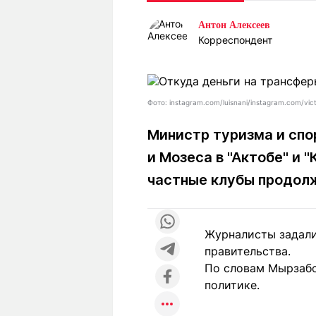
Статьи
Выгодно
В
Антон Алексеев
Погода
Полезно
Т
Корреспондент
Спецпроекты
Любопытно
Л
ч
Рейтинги
Гороскопы
Рецепты
Фото: instagram.com/luisnani/instagram.com/vi
Министр туризма и спо
и Мозеса в "Актобе" и 
О проекте
частные клубы продол
Редакция
Ре
Журналисты задали
+7 (777) 001 44 99
правительства.
По словам Мырзабо
политике.