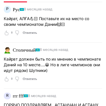
Р
Рус
8 месяцев назад
Кайрат, АЛҒА💪🏻 Поставьте их на место со
своим чемпионатом Дании🙌🏻
0
Ответить
Столичный
8 месяцев назад
Кайрвт должен быть по их мнению в чемпионате
Даний на 10 месте....😀 Но в лиге чемпионов они
идут рядом) Шутники)
0
Ответить
R
rrr fff
8 месяцев назад
ГОРЯЧО ПОЗДРАВЛЯЕМ ..АСТАНЧАН И АСТАНУ