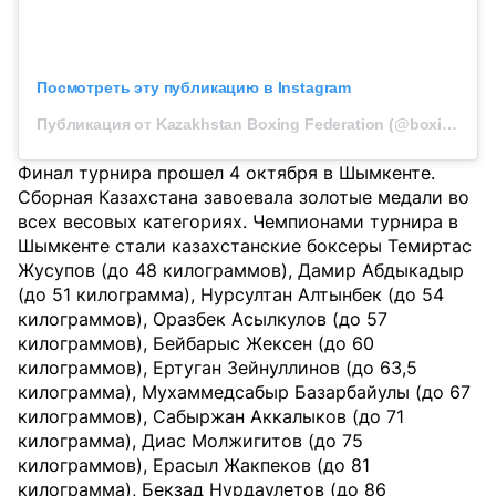
Посмотреть эту публикацию в Instagram
Публикация от Kazakhstan Boxing Federation (@boxingkazakhstan)
Финал турнира прошел 4 октября в Шымкенте.
Сборная Казахстана завоевала золотые медали во
всех весовых категориях. Чемпионами турнира в
Шымкенте стали казахстанские боксеры Темиртас
Жусупов (до 48 килограммов), Дамир Абдыкадыр
(до 51 килограмма), Нурсултан Алтынбек (до 54
килограммов), Оразбек Асылкулов (до 57
килограммов), Бейбарыс Жексен (до 60
килограммов), Ертуган Зейнуллинов (до 63,5
килограмма), Мухаммедсабыр Базарбайулы (до 67
килограммов), Сабыржан Аккалыков (до 71
килограмма), Диас Молжигитов (до 75
килограммов), Ерасыл Жакпеков (до 81
килограмма), Бекзад Нурдаулетов (до 86