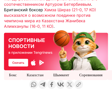
соотечественником Артуром Бетербиевым
.
Британский боксер
Хамза Шираз (21-0, 17 КО)
высказался о возможном поединке против
чемпиона мира из Казахстана Жанибека
Алимханулы (16-0, 11 КО)
.
Бокс
Казахстан
Шымкент
Соревнования