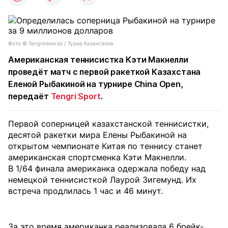
Фото ©️ Tengrinews.kz / Турар Казангапов
Американская теннисистка Кэти Макнелли
проведёт матч с первой ракеткой Казахстана
Еленой Рыбакиной на турнире China Open,
передаёт
Tengri Sport
.
Первой соперницей казахстанской теннисистки,
десятой ракетки мира Елены Рыбакиной на
открытом чемпионате Китая по теннису станет
американская спортсменка Кэти Макнелли.
В 1/64 финала американка одержала победу над
немецкой теннисисткой Лаурой Зигемунд. Их
встреча продлилась 1 час и 46 минут.
За это время американка реализовала 6 брейк-