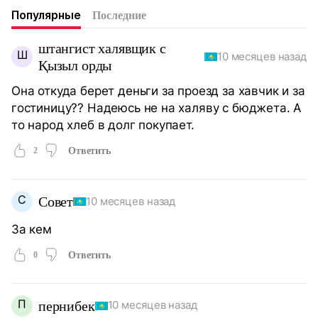
Популярные
Последние
штангист халявщик с
Ш
10 месяцев назад
Қызыл орды
Она откуда берет деньги за проезд за хавчик и за
гостиницу?? Надеюсь не на халяву с бюджета. А
то народ хлеб в долг покупает.
2
Ответить
С
Совет
10 месяцев назад
За кем
0
Ответить
П
пернибек
10 месяцев назад