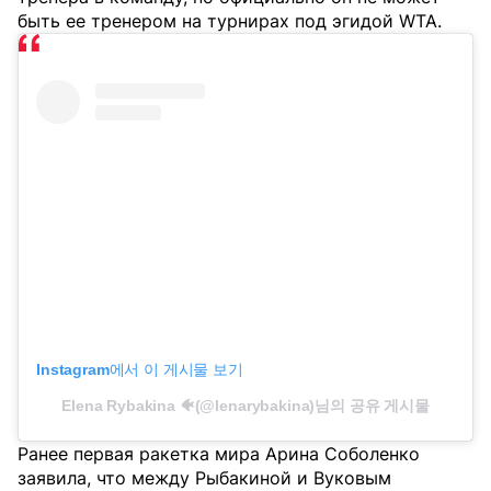
быть ее тренером на турнирах под эгидой WTA.
Instagram에서 이 게시물 보기
Elena Rybakina 🐠(@lenarybakina)님의 공유 게시물
Ранее первая ракетка мира Арина Соболенко
заявила, что между Рыбакиной и Вуковым