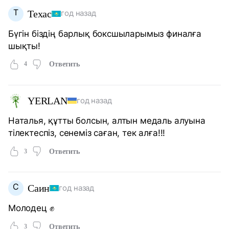
Т
Техас
год назад
Бүгін біздің барлық боксшыларымыз финалға
шықты!
4
Ответить
YERLAN
год назад
Наталья, құтты болсын, алтын медаль алуына
тілектеспіз, сенеміз саған, тек алға!!!
3
Ответить
С
Саин
год назад
Молодец ✊
3
Ответить