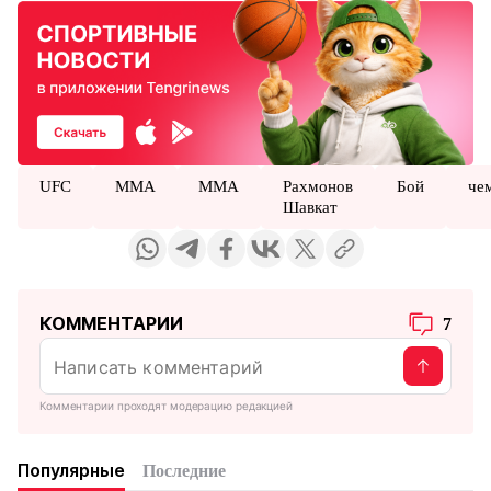
UFC
MMA
ММА
Рахмонов
Бой
че
Шавкат
КОММЕНТАРИИ
7
Комментарии проходят модерацию редакцией
Популярные
Последние