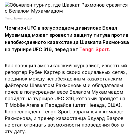
Фото: boxemag.com
Чемпион UFC в полусреднем дивизионе Белал
Мухаммад может провести защиту титула против
непобежденного казахстанца Шавката Рахмонова
на турнире UFC 316, передает
Tengri Sport
.
Как сообщил американский журналист, известный
репортер Рубен Картер в своих социальных сетях,
поединок между непобежденным казахстанским
файтером Шавкатом Рахмоновым и обладателем
пояса в полусреднем весе Белалом Мухаммадом
пройдет на турнире UFC 316, который пройдет на
T-Mobile Arena в Парадайсе (штат Невада, США).
Корреспондент Tengri Sport обратился к команде
Рахмонова, и тренер казахстанца Эдуард Базров
не стал отрицать возможности проведения боя в
эту дату.