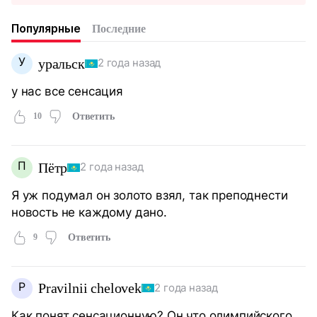
Популярные
Последние
У
уральск
2 года назад
у нас все сенсация
10
Ответить
П
Пётр
2 года назад
Я уж подумал он золото взял, так преподнести
новость не каждому дано.
9
Ответить
P
Pravilnii chelovek
2 года назад
Как понят сенсационную? Он что олимпийского