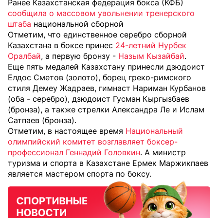
Ранее Казахстанская федерация бокса (КФБ)
сообщила о массовом увольнении тренерского
штаба
национальной сборной
Отметим, что единственное серебро сборной
Казахстана в боксе принес
24-летний Нурбек
Оралбай
, а первую бронзу -
Назым Кызайбай
.
Еще пять медалей Казахстану принесли дзюдоист
Елдос Сметов (золото), борец греко-римского
стиля Демеу Жадраев, гимнаст Нариман Курбанов
(оба - серебро), дзюдоист Гусман Кыргызбаев
(бронза), а также стрелки Александра Ле и Ислам
Сатпаев (бронза).
Отметим, в настоящее время
Национальный
олимпийский комитет возглавляет боксер-
профессионал Геннадий Головкин
. А министр
туризма и спорта в Казахстане Ермек Маржикпаев
является мастером спорта по боксу.