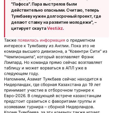
"Пафоса". Пара выстрелов были
действительно опасными. Считаю, теперь
Туякбаеву нужен долгосрочный проект, где
делают ставку на развитие молодежи", –
цитирует скаута
Vesti.kz
.
Также
появилась информация
о предметном
интересе к Туякбаеву из Англии. Пока это не
команда высшего дивизиона, а "Ковентри Сити" из
"Чемпионшипа", который возглавляет Фрэнк
Лэмпард. Но команда прямо сейчас возглавляет
таблицу и может ворваться в АПЛ уже в
следующем году.
Напомним, Азамат Туякбаев сейчас находится в
Нидерландах, где сборная Казахстана до 19 лет
принимает участие в отборочном турнире к
Евро-2026. В следующей встрече казахстанцам
предстоит сразиться с фаворитами группы и
хозяевами турнира – сборной Нидерландов.
Кроме Туякбаева, за эту команду также играет