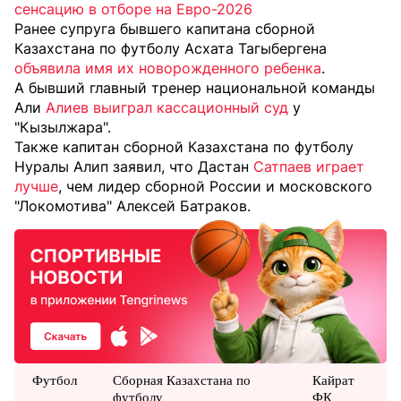
сенсацию в отборе на Евро-2026
Ранее супруга бывшего капитана сборной
Казахстана по футболу Асхата Тагыбергена
объявила имя их новорожденного ребенка
.
А бывший главный тренер национальной команды
Али
Алиев выиграл кассационный суд
у
"Кызылжара".
Также капитан сборной Казахстана по футболу
Нуралы Алип заявил, что Дастан
Сатпаев играет
лучше
, чем лидер сборной России и московского
"Локомотива" Алексей Батраков.
Футбол
Сборная Казахстана по
Кайрат
футболу
ФК