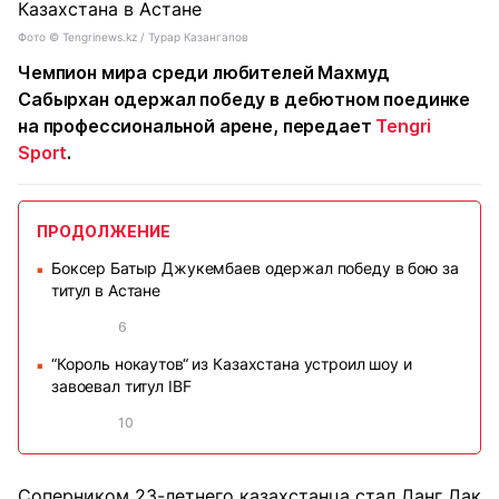
Фото ©️ Tengrinews.kz / Турар Казангапов
Чемпион мира среди любителей Махмуд
Сабырхан одержал победу в дебютном поединке
на профессиональной арене, передает
Tengri
Sport
.
ПРОДОЛЖЕНИЕ
Боксер Батыр Джукембаев одержал победу в бою за
■
титул в Астане
6
“Король нокаутов“ из Казахстана устроил шоу и
■
завоевал титул IBF
10
Соперником 23-летнего казахстанца стал Данг Дак