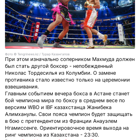
Фото ©️ Tengrinews.kz / Турар Казангапов
При этом изначально соперником Махмуда должен
был стать другой боксер - непобежденный
Николас Тордесилья из Колумбии. О замене
противника стало известно только на церемонии
взвешивания.
Главным событием вечера бокса в Астане станет
бой чемпиона мира по боксу в среднем весе по
версиям WBO и IBF казахстанца Жанибека
Алимханулы. Свои пояса чемпион будет защищать
в бою с претендентом из Франции Анауэлем
Нгамиссенге. Ориентировочное время выхода на
ринг чемпиона из Казахстана - 23:30.