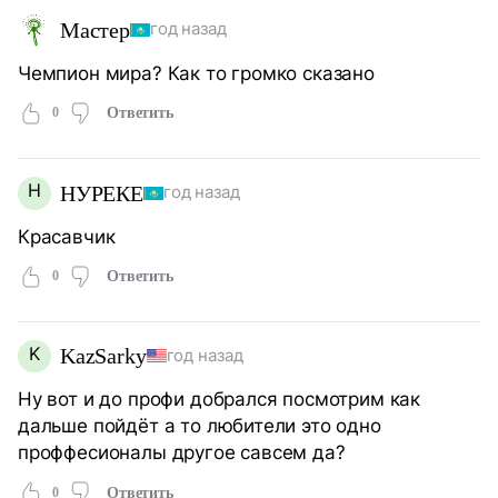
Мастер
год назад
Чемпион мира? Как то громко сказано
0
Ответить
Н
НУРЕКЕ
год назад
Красавчик
0
Ответить
K
KazSarky
год назад
Ну вот и до профи добрался посмотрим как
дальше пойдёт а то любители это одно
проффесионалы другое савсем да?
0
Ответить