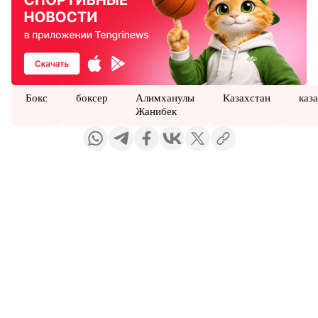
Бокс
боксер
Алимханулы
Казахстан
каз
Жанибек