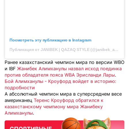
Посмотреть эту публикацию в Instagram
Публикация от JANIBEK | QAZAQ STYLE (@janibek_alimkhanuly)
Ранее казахстанский чемпион мира по версии WBO
и IBF
Жанибек Алимханулы назвал исход поединка
против обладателя пояса WBA Эрисланди Лары
.
Бой Алимханулы - Кроуфорд войдет в историю:
подробности
А абсолютный чемпион мира в суперсреднем весе
американец
Теренс Кроуфорд обратился к
казахстанскому чемпиону мира Жанибеку
Алимханулы
.