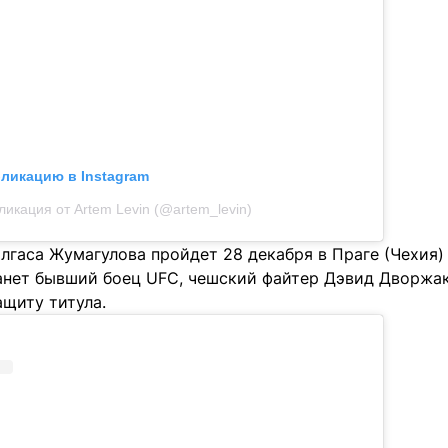
бликацию в Instagram
ликация от Artem Levin (@artem_levin)
гаса Жумагулова пройдет 28 декабря в Праге (Чехия) 
анет бывший боец UFC, чешский файтер Дэвид Дворжак
ащиту титула.