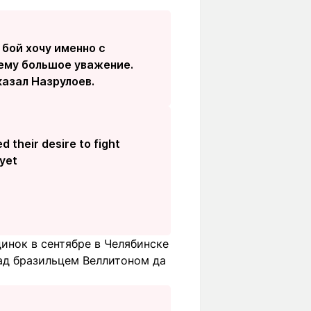
бой хочу именно с
нему большое уважение.
казал Назрулоев.
d their desire to fight
 yet
инок в сентябре в Челябинске
ад бразильцем Веллитоном да