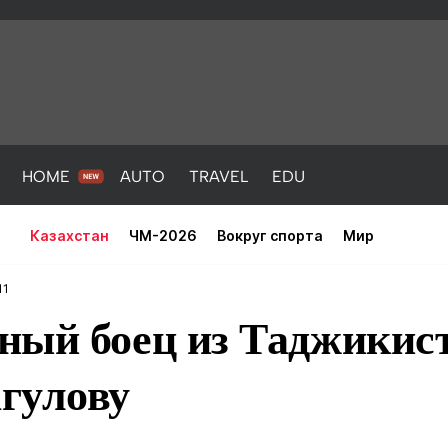
HOME
AUTO
TRAVEL
EDU
Казахстан
ЧМ-2026
Вокруг спорта
Мир
11
ный боец из Таджикис
гулову
PORT
HEALTH
HOME
AUTO
Новости
порт
Новости
Новости