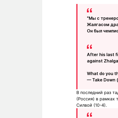
"Мы с тренеро
Жалгасом драт
Он был чемпио
After his last 
against Zhalga
What do you th
— Take Down
В последний раз т
(Россия) в рамках
Силвой (10-4).