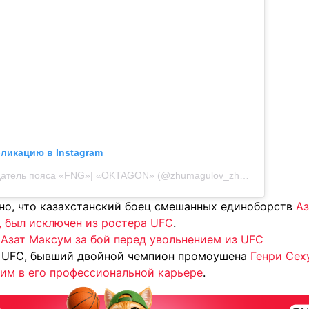
бликацию в Instagram
Публикация от Обладатель пояса «FNG»| «OKTAGON» (@zhumagulov_zhalgas)
тно, что казахстанский боец смешанных единоборств
Аз
, был исключен из ростера UFC
.
 Азат Максум за бой перед увольнением из UFC
ц UFC, бывший двойной чемпион промоушена
Генри Сех
ним в его профессиональной карьере
.