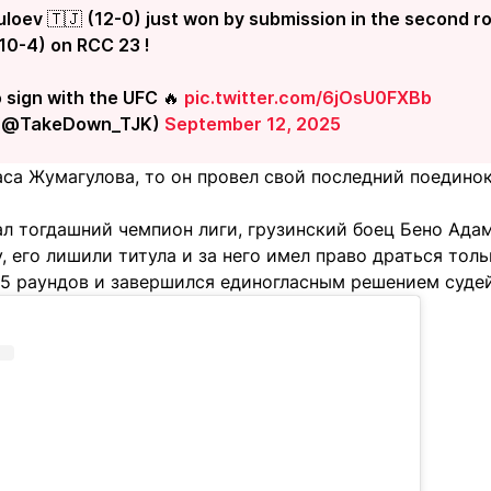
uloev 🇹🇯 (12-0) just won by submission in the second r
(10-4) on RCC 23 !
o sign with the UFC 🔥
pic.twitter.com/6jOsU0FXBb
 (@TakeDown_TJK)
September 12, 2025
аса Жумагулова, то он провел свой последний поедино
л тогдашний чемпион лиги, грузинский боец Бено Адами
, его лишили титула и за него имел право драться тол
 5 раундов и завершился единогласным решением судей