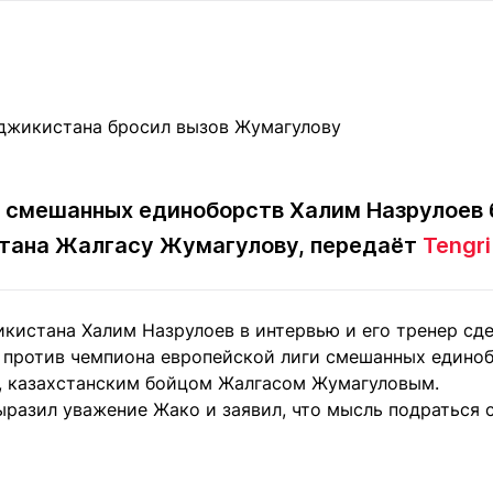
Статьи
округ спорта
Статьи
Полезное
ренды
Блоги
ига
Обзоры
емпионов
Спецпроек
 смешанных единоборств Халим Назрулоев 
стана Жалгасу Жумагулову, передаёт
Tengri
Контакты редакции
Вакансии
Реклама
Пресс-центр
кистана Халим Назрулоев в интервью и его тренер сде
клама
 против чемпиона европейской лиги смешанных едино
+7 (700) 3 888 188
, казахстанским бойцом Жалгасом Жумагуловым.
разил уважение Жако и заявил, что мысль подраться с