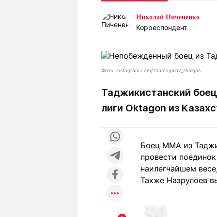
Статьи
Выгодно
В
Николай Пичененко
Погода
Полезно
Т
Корреспондент
Спецпроекты
Любопытно
Л
ч
Рейтинги
Гороскопы
Рецепты
Фото: instagram.com/zhumagulov_zhalgas
Таджикистанский боец
лиги Oktagon из Казах
О проекте
Боец ММА из Таджи
Редакция
Ре
провести поединок
+7 (777) 001 44 99
наилегчайшем весе
Также Назрулоев вы