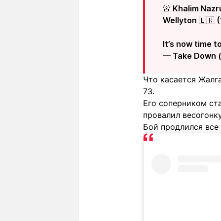
🚨 Khalim Nazr
Wellyton 🇧🇷 
It’s now time t
— Take Down
Что касается Жалг
73.
Его соперником ста
провалил весогонку
Бой продлился все