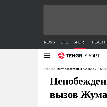
NEWS
LIFE
SPORT
HEALTH
31 октября 2025 18:
Главная
Спорт Казахстан
Непобежден
вызов Жума
NEWS
LIFE
S
Новости
Красиво
С