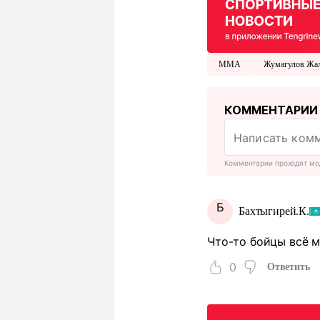
MMA
Жумагулов Жал
КОММЕНТАРИИ
Комментарии проходят мо
Б
Бахтыгирей.К.
Что-то бойцы всё 
0
Ответить