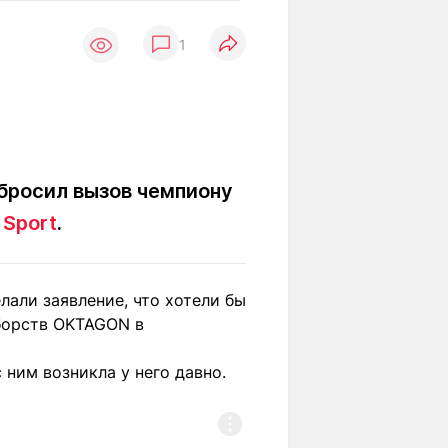
Вокруг света
Образование
1
Путевые
Учебные
заметки
заведения
Маршруты
ты
Заилийского
Алатау
бросил вызов чемпиону
 Sport
.
Светлая тема
лали заявление, что хотели бы
Мы в социальных сетях
борств OKTAGON в
 ним возникла у него давно.