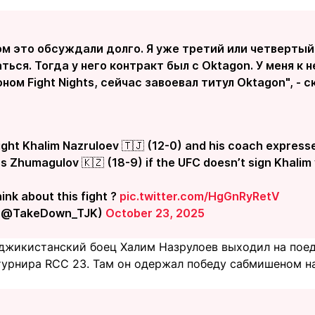
м это обсуждали долго. Я уже третий или четвертый 
ься. Тогда у него контракт был с Oktagon. У меня к 
ном Fight Nights, сейчас завоевал титул Oktagon", - с
fight Khalim Nazruloev 🇹🇯 (12-0) and his coach expresse
s Zhumagulov 🇰🇿 (18-9) if the UFC doesn’t sign Khalim
ink about this fight ?
pic.twitter.com/HgGnRyRetV
 (@TakeDown_TJK)
October 23, 2025
аджикистанский боец Халим Назрулоев выходил на поед
 турнира RCC 23. Там он одержал победу сабмишеном н