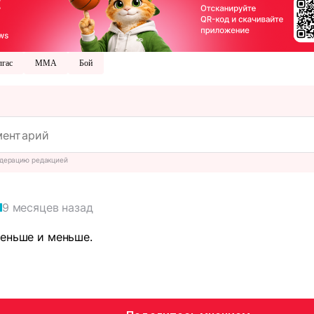
гас
ММА
Бой
дерацию редакцией
9 месяцев назад
меньше и меньше.