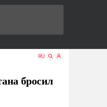
тана бросил
TRAVEL
EDU
Моя страна
Новости