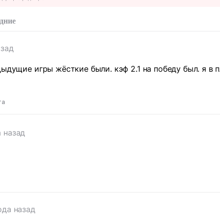
дние
азад
дыдущие игры жёсткие были. кэф 2.1 на победу был. я в 
та
а назад
ода назад