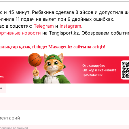
с и 45 минут. Рыбакина сделала 8 эйсов и допустила 
лнила 11 подач на вылет при 9 двойных ошибках.
ас в соцсетях:
Telegram
и
Instagram
.
ортивные новости
на Tengisport.kz. Обозреваем событ
лықтар қазақ тілінде: Massaget.kz сайтына өтіңіз!
на
дерацию редакцией