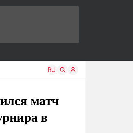
ился матч
урнира в
TRAVEL
EDU
Моя страна
Новости