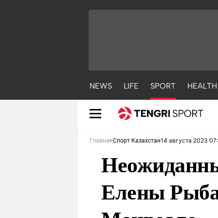
NEWS
LIFE
SPORT
HEALTH
14 августа 2023 07
Главная
Спорт Казахстан
Неожиданны
Елены Рыба
NEWS
LIFE
S
Новости
Красиво
С