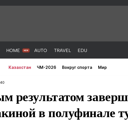
HOME
AUTO
TRAVEL
EDU
Казахстан
ЧМ-2026
Вокруг спорта
Мир
:40
м результатом заверш
киной в полуфинале т
PORT
HEALTH
HOME
AUTO
Новости
порт
Новости
Новости