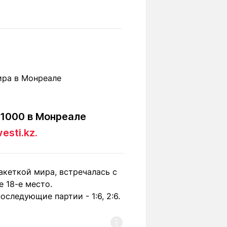
Вокруг света
Образование
Путевые
Учебные
заметки
заведения
Маршруты
ты
Заилийского
Алатау
 1000 в Монреале
Светлая тема
vesti.kz.
Мы в социальных сетях
акеткой мира, встречалась с
 18-е место.
оследующие партии - 1:6, 2:6.