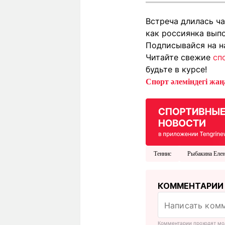
Встреча длилась ча
как россиянка выпо
Подписывайся на н
Читайте свежие
сп
будьте в курсе!
Спорт әлеміндегі жаңа
Теннис
Рыбакина Еле
КОММЕНТАРИИ
Комментарии проходят мо