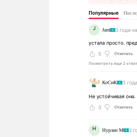
Популярные
После
J
3 года н
Jam
устала просто. пре
5
Ответить
Посмотреть еще 2 отве
3 год
КоСиК
Не устойчивая она.
3
Ответить
Н
3 г
Нурлан М