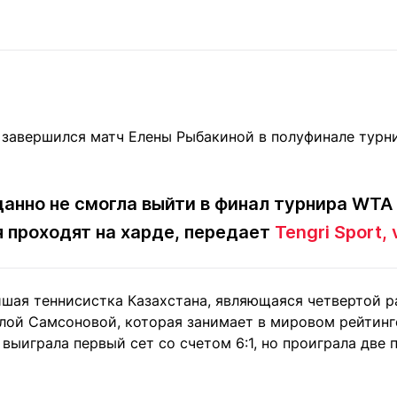
Статьи
округ спорта
Статьи
Полезное
ренды
Блоги
ига
Обзоры
емпионов
Спецпроек
анно не смогла выйти в финал турнира WTA
Контакты редакции
Вакансии
Реклама
Пресс-центр
я проходят на харде, передает
Tengri Sport,
клама
йшая теннисистка Казахстана, являющаяся четвертой р
+7 (700) 3 888 188
ой Самсоновой, которая занимает в мировом рейтинге
выиграла первый сет со счетом 6:1, но проиграла две п