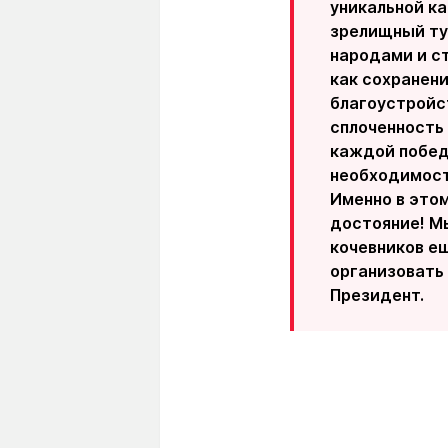
уникальной ка
зрелищный ту
народами и с
как сохранени
благоустройс
сплоченность
каждой победе
необходимост
Именно в это
достояние! М
кочевников е
организовать 
Президент.