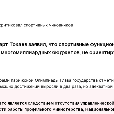
Статьи
округ спорта
Статьи
Полезное
ренды
Блоги
ига
Обзоры
емпионов
Спецпроек
т Токаев заявил, что спортивные функцио
многомиллиардных бюджетов, не ориентиру
Контакты редакции
Вакансии
Реклама
Пресс-центр
рами парижской Олимпиады Глава государства отметил,
клама
ысших достижений выросли в два раза, но адекватной 
+7 (700) 3 888 188
 это является следствием отсутствия управленческой
сти работы профильного министерства, Национально