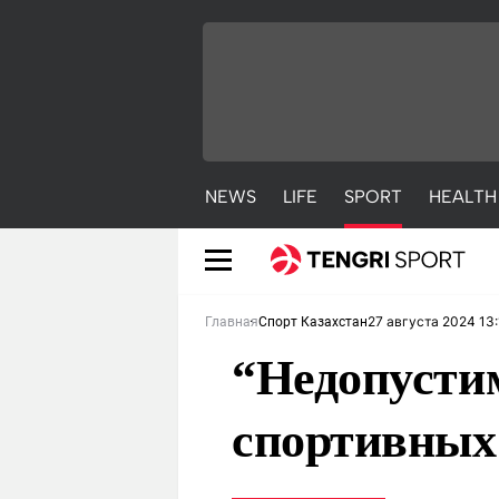
NEWS
LIFE
SPORT
HEALTH
27 августа 2024 13
Главная
Спорт Казахстан
“Недопусти
спортивных
NEWS
LIFE
S
Новости
Красиво
С