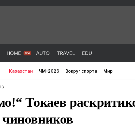
HOME
AUTO
TRAVEL
EDU
Казахстан
ЧМ-2026
Вокруг спорта
Мир
:13
мо!“ Токаев раскритик
 чиновников
PORT
HEALTH
HOME
AUTO
Новости
порт
Новости
Новости