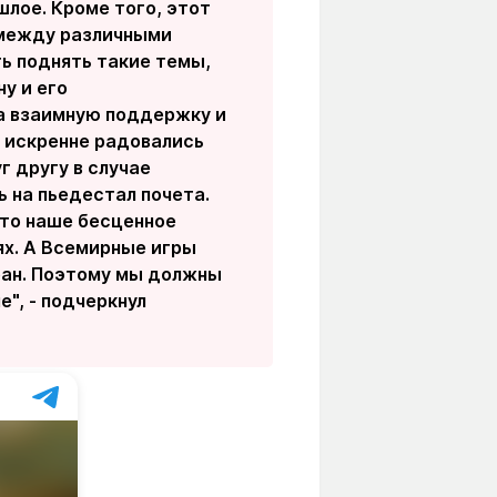
шлое. Кроме того, этот
 между различными
ь поднять такие темы,
у и его
а взаимную поддержку и
и искренне радовались
г другу в случае
 на пьедестал почета.
Это наше бесценное
ях. А Всемирные игры
ран. Поэтому мы должны
", - подчеркнул