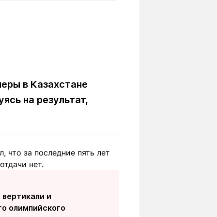
Вокруг света
Образование
Путевые
Учебные
заметки
заведения
Маршруты
ты
Заилийского
Алатау
неры в Казахстане
ясь на результат,
Светлая тема
 что за последние пять лет
Мы в социальных сетях
отдачи нет.
 вертикали и
го олимпийского