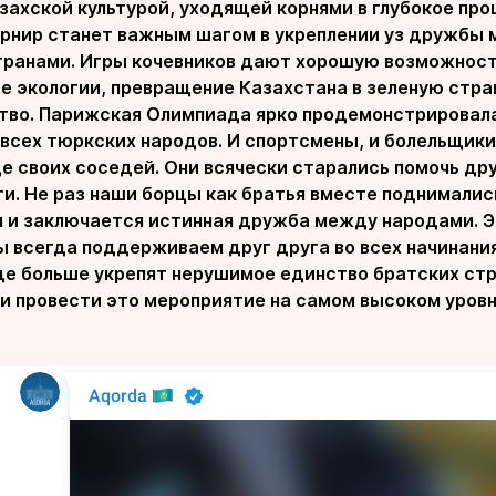
захской культурой, уходящей корнями в глубокое про
рнир станет важным шагом в укреплении уз дружбы
транами. Игры кочевников дают хорошую возможност
е экологии, превращение Казахстана в зеленую стран
тво. Парижская Олимпиада ярко продемонстрировал
 всех тюркских народов. И спортсмены, и болельщик
 своих соседей. Они всячески старались помочь дру
и. Не раз наши борцы как братья вместе поднимались
м и заключается истинная дружба между народами. 
ы всегда поддерживаем друг друга во всех начинани
ще больше укрепят нерушимое единство братских ст
и провести это мероприятие на самом высоком уровне