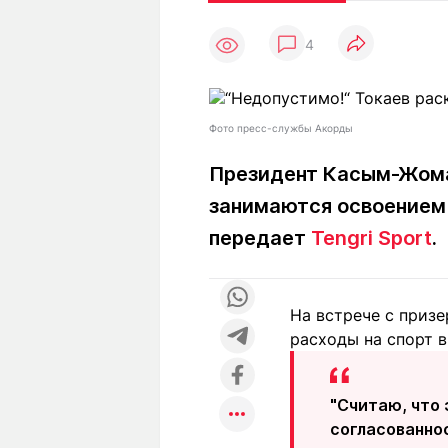
Статьи
Выгодно
В
4
Погода
Полезно
Т
Спецпроекты
Любопытно
Л
ч
Рейтинги
Гороскопы
Фото пресс-службы Акорды
Рецепты
Президент Касым-Жомар
занимаются освоением 
О проекте
передает
Tengri Sport
.
На встрече с призе
Редакция
Ре
расходы на спорт в
+7 (777) 001 44 99
"Считаю, что
согласованно