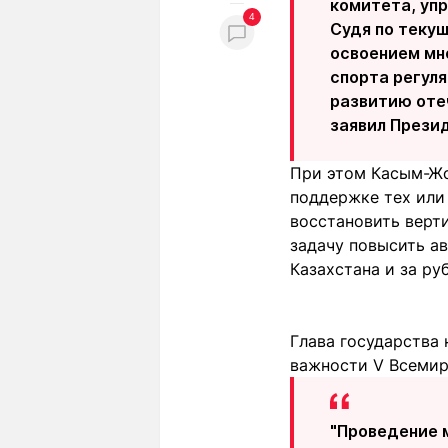
комитета, упр
4
Судя по теку
освоением мн
спорта регул
развитию оте
заявил Презид
При этом Касым-Жо
поддержке тех или 
восстановить верти
задачу повысить а
Казахстана и за ру
Глава государства 
важности V Всемир
"Проведение 