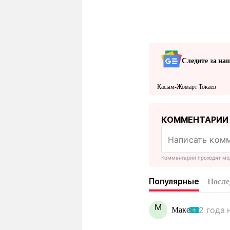
Следите за на
Касым-Жомарт Токаев
КОММЕНТАРИИ
Комментарии проходят мо
Популярные
После
М
2 года 
Маке