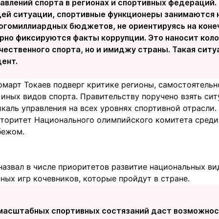
авлений спорта в регионах и спортивных федераций.
щей ситуации, спортивные функционеры занимаются н
огомиллиардных бюджетов, не ориентируясь на конеч
ярно фиксируются факты коррупции. Это наносит коло
чественного спорта, но и имиджу страны.
Такая ситу
ент.
март Токаев подверг критике регионы, самостоятель
иных видов спорта. Правительству поручено взять сит
каль управления на всех уровнях спортивной отрасли.
вторитет Национального олимпийского комитета сред
бежом.
назвал в числе приоритетов развитие национальных ви
ных игр кочевников, которые пройдут в стране.
масштабных спортивных состязаний даст возможнос