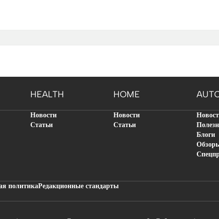
HEALTH
HOME
AUT
Новости
Новости
Новос
Статьи
Статьи
Полезн
Блоги
Обзор
Спецп
ая политика
Редакционные стандарты