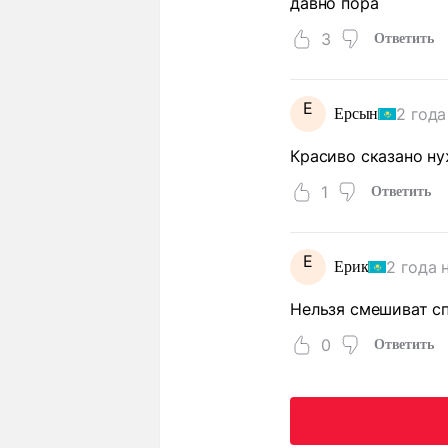
давно пора
3
Ответить
Е
2 года
Ерсын
Красиво сказано ну
1
Ответить
Е
2 года 
Ерик
Нельзя смешиват сп
0
Ответить