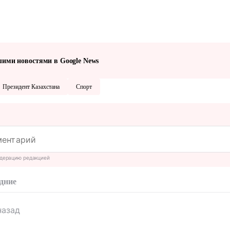
шими новостями в Google News
Президент Казахстана
Спорт
дерацию редакцией
дние
назад