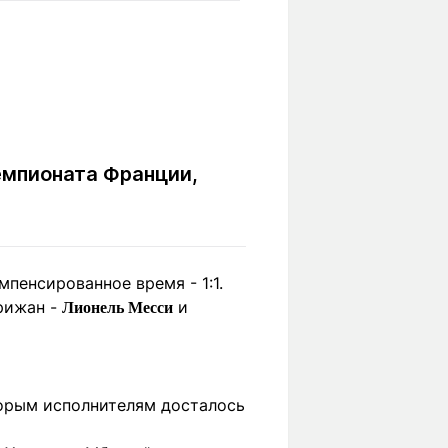
Вокруг света
Образование
Путевые
Учебные
заметки
заведения
Маршруты
ты
Заилийского
Алатау
емпионата Франции,
Светлая тема
мпенсированное время - 1:1.
арижан -
и
Лионель Месси
Мы в социальных сетях
торым исполнителям досталось