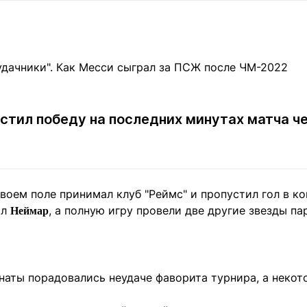
Статьи
округ спорта
Статьи
Полезное
ренды
Блоги
ига
Обзоры
емпионов
Спецпроек
стил победу на последних минутах матча ч
Контакты редакции
Вакансии
Реклама
Пресс-центр
воем поле принимал клуб "Реймс" и пропустил гол в ко
ыл
, а полную игру провели две другие звезды п
Неймар
клама
+7 (700) 3 888 188
наты порадовались неудаче фаворита турнира, а неко