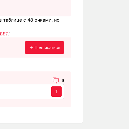
 таблице с 48 очками, но
BET
!
Подписаться
0