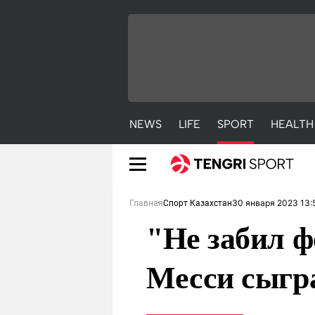
NEWS
LIFE
SPORT
HEALTH
30 января 2023 13:
Главная
Спорт Казахстан
"Не забил 
Месси сыгр
NEWS
LIFE
S
Новости
Красиво
С