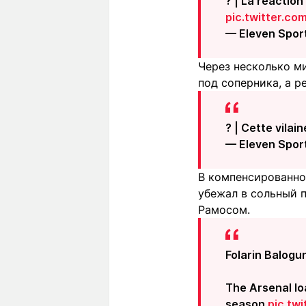
? | La réaction
pic.twitter.c
— Eleven Spor
Через несколько м
под соперника, а р
? | Cette vilai
— Eleven Spor
В компенсированно
убежал в сольный п
Рамосом.
Folarin Balogun
The Arsenal lo
season.
pic.tw