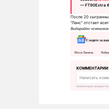
— FT90Extra 
После 20 сыгранных
"Ланс" отстает всег
Выбирайте чемпионов 
Следите за на
Месси Лионель
Нейма
КОММЕНТАРИИ
Комментарии проходят мо