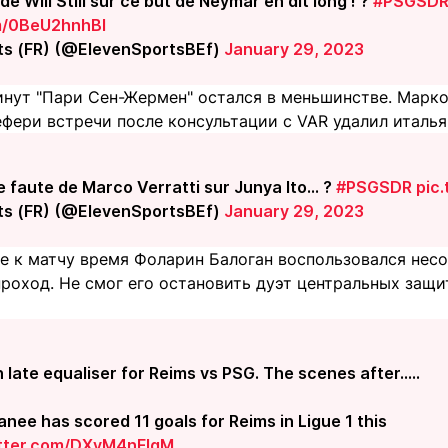
 de Will Still sur ce but de Neymar en dit long ! ?
#PSGSD
om/0BeU2hnhBI
ts (FR) (@ElevenSportsBEf)
January 29, 2023
инут "Пари Сен-Жермен" остался в меньшинстве. Марко
ефери встречи после консультации с VAR удалил италь
ne faute de Marco Verratti sur Junya Ito... ?
#PSGSDR
pic
ts (FR) (@ElevenSportsBEf)
January 29, 2023
е к матчу время Фоларин Балоган воспользовался нес
роход. Не смог его остановить дуэт центральных защи
 late equaliser for Reims vs PSG. The scenes after.....
anee has scored 11 goals for Reims in Ligue 1 this
itter.com/DXyM4nFlgM