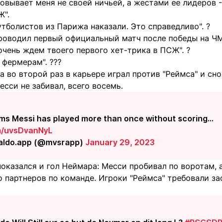
вывает меня не своей ничьей, а жестами ее лидеров -
Ж".
тболистов из Парижа наказали. Это справедливо". ?
роводил первый официальный матч после победы на ЧМ
очень ждем твоего первого хет-трика в ПСЖ". ?
 фермерам". ???
а во второй раз в карьере играл против "Реймса" и сно
сси не забивал, всего восемь.
ms Messi has played more than once without scoring...
om/uvsDvanNyL
aldo.app (@mvsrapp)
January 29, 2023
оказался и гол Неймара: Месси пробивал по воротам, 
 партнеров по команде. Игроки "Реймса" требовали за