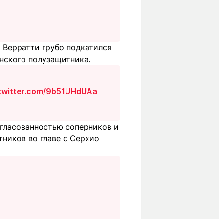
R
 Верратти грубо подкатился
янского полузащитника.
.twitter.com/9b51UHdUAa
огласованностью соперников и
тников во главе с Серхио