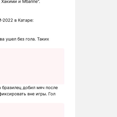
 Хакими и Мбаппе".
-2022 в Катаре:
ва ушел без гола. Таких
а бразилец добил мяч после
фиксировать вне игры. Гол