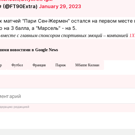
⚽ (@FT90Extra)
January 29, 2023
 матчей "Пари Сен-Жермен" остался на первом месте в
о на 3 балла, а "Марсель" - на 5.
вместе с главным спонсором спортивных эмоций – компанией
1X
шими новостями в Google News
р
Футбол
Франция
Париж
Мбаппе Килиан
дерацию редакцией