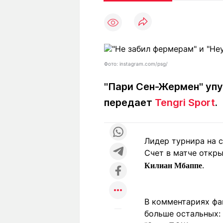
Статьи
Выгодно
В
Погода
Полезно
Т
Спецпроекты
Любопытно
Л
ч
Рейтинги
Гороскопы
Фото: instagram.com/psg/
Рецепты
"Пари Сен-Жермен"
упу
передает
Tengri Sport
.
О проекте
Лидер турнира на с
Счет в матче откр
Редакция
Ре
.
Килиан Мбаппе
+7 (777) 001 44 99
В комментариях фа
больше остальных: