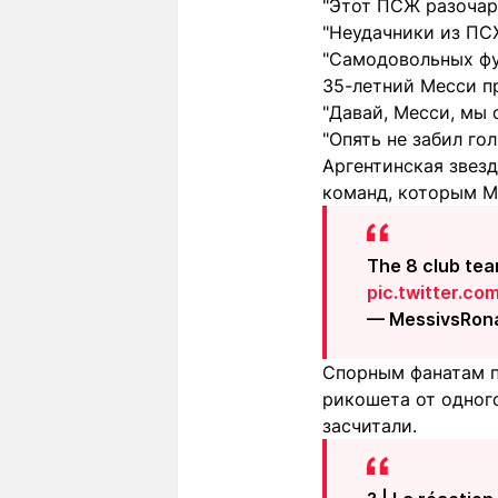
"Этот ПСЖ разочаро
"Неудачники из ПС
"Самодовольных фу
35-летний Месси п
"Давай, Месси, мы 
"Опять не забил гол
Аргентинская звезд
команд, которым Ме
The 8 club tea
pic.twitter.c
— MessivsRon
Спорным фанатам п
рикошета от одного
засчитали.