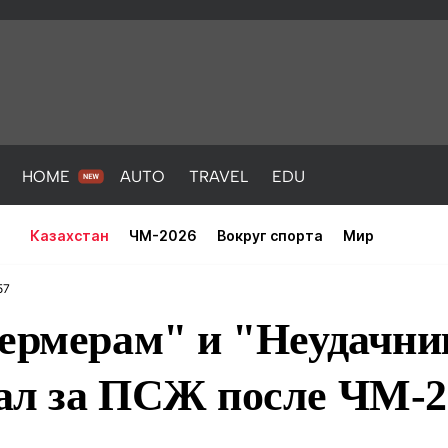
HOME
AUTO
TRAVEL
EDU
Казахстан
ЧМ-2026
Вокруг спорта
Мир
57
фермерам" и "Неудачни
ал за ПСЖ после ЧМ-2
PORT
HEALTH
HOME
AUTO
Новости
порт
Новости
Новости