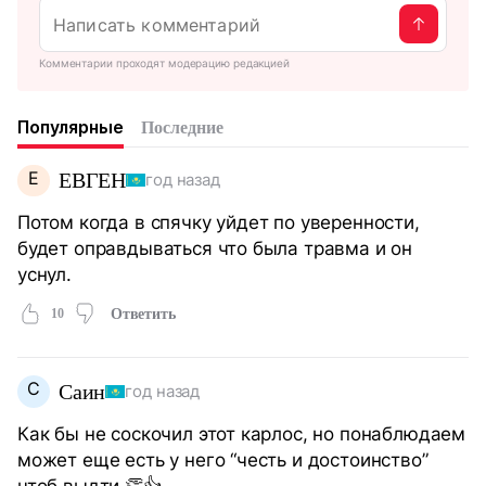
Комментарии проходят модерацию редакцией
Популярные
Последние
Е
ЕВГЕН
год назад
Потом когда в спячку уйдет по уверенности,
будет оправдываться что была травма и он
уснул.
10
Ответить
С
Саин
год назад
Как бы не соскочил этот карлос, но понаблюдаем
может еще есть у него “честь и достоинство”
чтоб выдти 👏👍