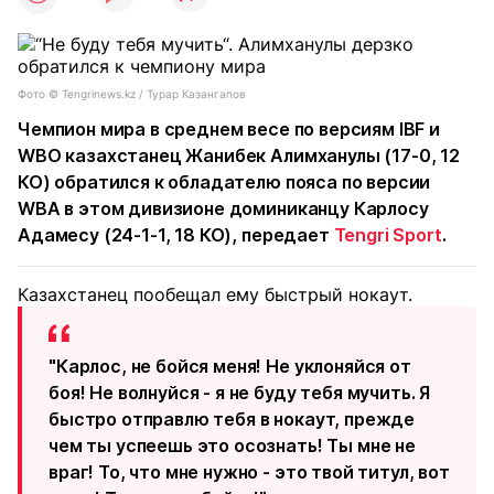
Фото ©️ Tengrinews.kz / Турар Казангапов
Чемпион мира в среднем весе по версиям IBF и
WBO казахстанец Жанибек Алимханулы (17-0, 12
КО) обратился к обладателю пояса по версии
WBA в этом дивизионе доминиканцу Карлосу
Адамесу (24-1-1, 18 КО), передает
Tengri Sport
.
Казахстанец пообещал ему быстрый нокаут.
"Карлос, не бойся меня! Не уклоняйся от
боя! Не волнуйся - я не буду тебя мучить. Я
быстро отправлю тебя в нокаут, прежде
чем ты успеешь это осознать! Ты мне не
враг! То, что мне нужно - это твой титул, вот