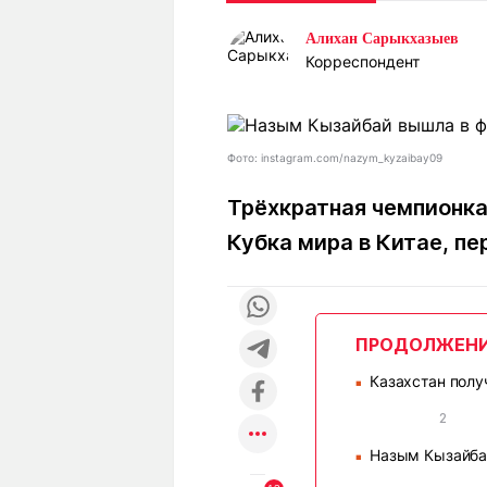
Статьи
Выгодно
В
Алихан Сарыкхазыев
Погода
Полезно
Т
Корреспондент
Спецпроекты
Любопытно
Л
ч
Рейтинги
Гороскопы
Рецепты
Фото: instagram.com/nazym_kyzaibay09
Трёхкратная чемпионка
Кубка мира в Китае, п
О проекте
ПРОДОЛЖЕН
Редакция
Ре
+7 (777) 001 44 99
Казахстан полу
■
2
Назым Кызайбай
■