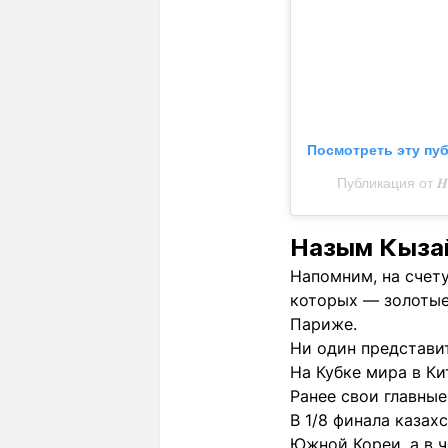
Посмотреть эту пу
Публикация от 𝑯𝑶
Назым Кызай
Напомним, на счет
которых — золотые
Париже.
Ни один представи
На Кубке мира в К
Ранее свои главные
В 1/8 финала казах
Южной Кореи, а в 