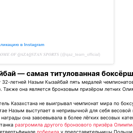
бликацию в Instagram
𝑬 𝑶𝑭 𝑸𝑨𝒁𝑨𝑸𝑺𝑻𝑨𝑵 𝑺𝑷𝑶𝑹𝑻𝑺 (@qaz_team_official)
бай — самая титулованная боксёрш
у 32-летней Назым Кызайбай пять медалей чемпионатов
. Также она является бронзовым призёром летних Оли
тель Казахстана не выигрывал чемпионат мира по бокс
итае Назым выступает в непривычной для себя весовой
 награды она завоевывала в более лёгких весовых кате
станка
разгромила другого бронзового призёра Олимп
четвертьфинале
победила
у представительницы Польши 