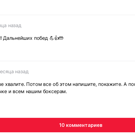
яца назад
!! Дальнейших побед 💪👍🤲
есяца назад
е хвалите. Потом все об этом напишите, покажите. А п
чке и всем нашим боксерам.
10 комментариев