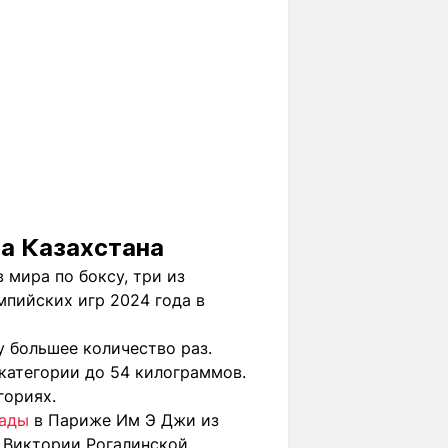
а Казахстана
 мира по боксу, три из
мпийских игр 2024 года в
у большее количество раз.
 категории до 54 килограммов.
гориях.
иады
в Париже Им Э Джи из
Виктории Рогалинской.