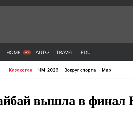
HOME
AUTO
TRAVEL
EDU
Казахстан
ЧМ-2026
Вокруг спорта
Мир
йбай вышла в финал 
PORT
HEALTH
HOME
AUTO
Новости
порт
Новости
Новости