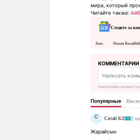
мира, который прох
Читайте также:
Айб
Следите за на
Бокс
Назым Кызайба
КОММЕНТАРИИ
Комментарии проходят мо
Популярные
После
С
2 м
Сатай KZ
Жарайсын