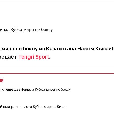
Статьи
округ спорта
Статьи
Полезное
ренды
Блоги
ига
Обзоры
емпионов
Спецпроек
 мира по боксу из Казахстана Назым Кызай
ередаёт
Tengri Sport
.
Контакты редакции
Вакансии
Реклама
Пресс-центр
ИЕ
клама
+7 (700) 3 888 188
чил еще два финала Кубка мира по боксу
 выиграла золото Кубка мира в Китае