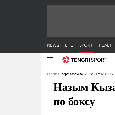
NEWS
LIFE
SPORT
HEALTH
20 июня 2026 11:12
Главная
Спорт Казахстан
Назым Кыза
по боксу
NEWS
LIFE
S
Новости
Красиво
С