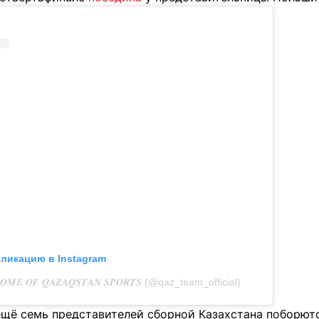
бликацию в Instagram
𝑬 𝑶𝑭 𝑸𝑨𝒁𝑨𝑸𝑺𝑻𝑨𝑵 𝑺𝑷𝑶𝑹𝑻𝑺 (@qaz_team_official)
ещё семь представителей сборной Казахстана поборютс