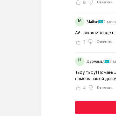
9
Ответить
М
2 мес
Майки
Ай, какая молодец !
7
Ответить
Н
2 м
Нуржамал
Тьфу тьфу! Поменьш
помочь нашей дево
4
Ответить