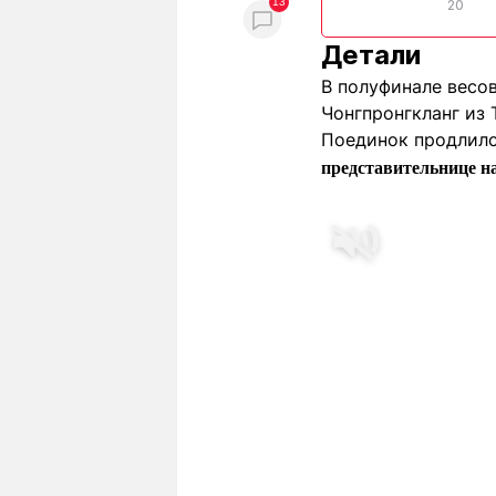
13
20
Детали
В полуфинале весо
Чонгпронгкланг из 
Поединок продлилс
представительнице н