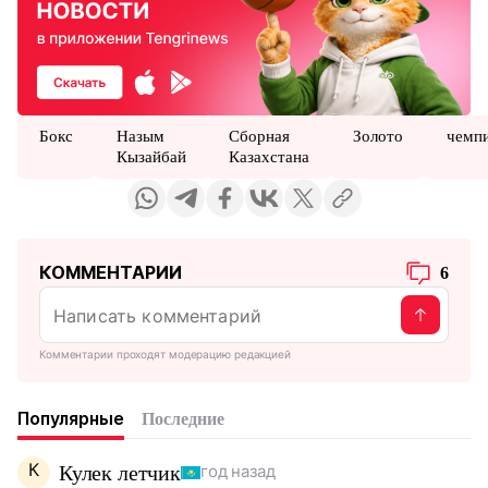
Бокс
Назым
Сборная
Золото
чемп
Кызайбай
Казахстана
КОММЕНТАРИИ
6
Комментарии проходят модерацию редакцией
Популярные
Последние
К
Кулек летчик
год назад