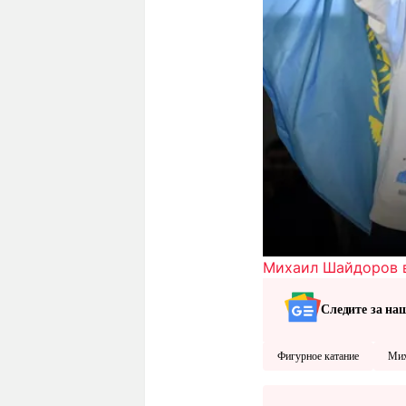
Михаил Шайдоров в
Следите за на
Фигурное катание
Мих