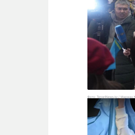
Фото: TengriNews.kz / Маржан