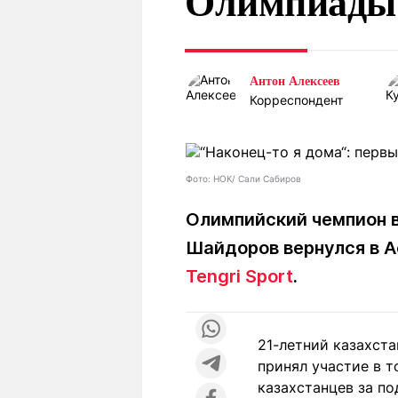
Олимпиады
Статьи
Выгодно
В
Погода
Полезно
Т
Спецпроекты
Любопытно
Л
Антон Алексеев
ч
Рейтинги
Гороскопы
Корреспондент
Рецепты
Фото: НОК/ Сали Сабиров
О проекте
Олимпийский чемпион 
Шайдоров вернулся в А
Tengri Sport
.
Редакция
Ре
+7 (777) 001 44 99
21-летний казахст
принял участие в 
казахстанцев за по