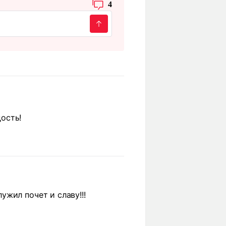
4
ость!
жил почет и славу!!!