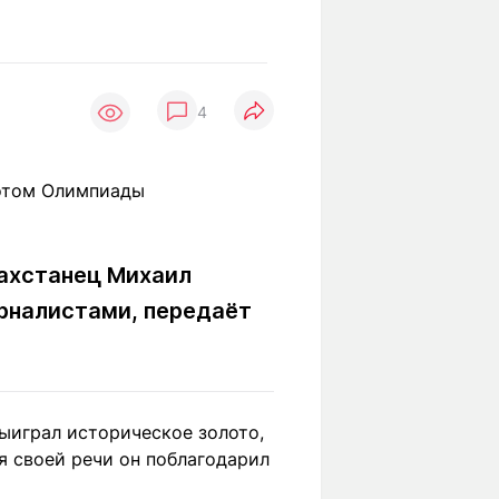
Вокруг света
Образование
Путевые
Учебные
заметки
заведения
Маршруты
4
ты
Заилийского
Алатау
Светлая тема
захстанец Михаил
урналистами, передаёт
Мы в социальных сетях
ыиграл историческое золото,
я своей речи он поблагодарил