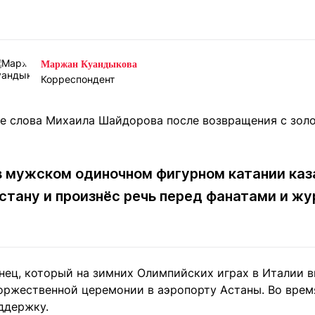
Статьи
округ спорта
Статьи
Полезное
ренды
Блоги
ига
Обзоры
Маржан Куандыкова
емпионов
Спецпроек
Корреспондент
Контакты редакции
Вакансии
Реклама
Пресс-центр
в мужском одиночном фигурном катании ка
стану и произнёс речь перед фанатами и ж
клама
+7 (700) 3 888 188
анец, который на зимних Олимпийских играх в Италии в
торжественной церемонии в аэропорту Астаны. Во врем
ддержку.