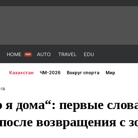
HOME
AUTO
TRAVEL
EDU
Казахстан
ЧМ-2026
Вокруг спорта
Мир
:18
 я дома“: первые сло
после возвращения с з
PORT
HEALTH
HOME
AUTO
Новости
порт
Новости
Новости