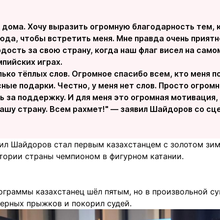
 дома. Хочу выразить огромную благодарность тем, 
юда, чтобы встретить меня. Мне правда очень приятн
дость за свою страну, когда наш флаг висел на сам
пийских играх.
лько тёплых слов. Огромное спасибо всем, кто меня 
ные подарки. Честно, у меня нет слов. Просто огром
ь за поддержку. И для меня это огромная мотивация,
нашу страну. Всем рахмет!" — заявил Шайдоров со сц
ил Шайдоров стал первым казахстанцем с золотом зим
стории страны чемпионом в фигурном катании.
ограммы казахстанец шёл пятым, но в произвольной су
верных прыжков и покорил судей.