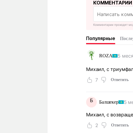
КОММЕНТАРИИ
Комментарии проходят мо
Популярные
После
5 мес
ROZA
Михаил, с триумфа
7
Ответить
Б
5 м
Балшекер
Михаил, с возвраще
2
Ответить