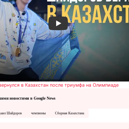
Смотреть видео YouTube
ернулся в Казахстан после триумфа на Олимпиаде
шими новостями в Google News
аил Шайдоров
чемпионы
Сборная Казахстана