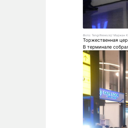
Фото: TengriNews.kz/ Маржан 
Торжественная цер
В терминале собра