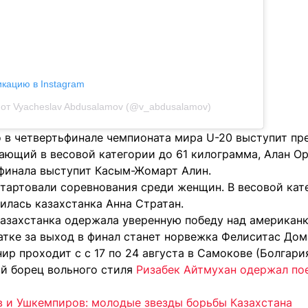
икацию в Instagram
от Vyacheslav Abdusalamov (@v_abdusalamov)
о в четвертьфинале чемпионата мира U-20 выступит пр
ающий в весовой категории до 61 килограмма, Алан Ор
 финала выступит Касым-Жомарт Алин.
стартовали соревнования среди женщин. В весовой кат
илась казахстанка Анна Стратан.
казахстанка одержала уверенную победу над американк
атке за выход в финал станет норвежка Фелиситас Дом
ир проходит с с 17 по 24 августа в Самокове (Болгария
ий борец вольного стиля
Ризабек Айтмухан одержал поед
 и Ушкемпиров: молодые звезды борьбы Казахстана