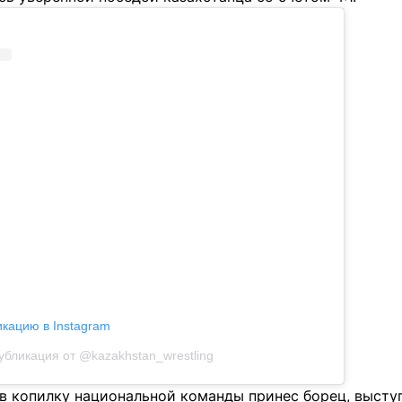
икацию в Instagram
убликация от @kazakhstan_wrestling
в копилку национальной команды принес борец, высту