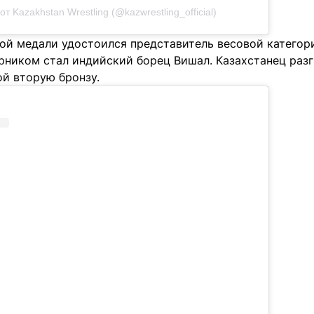
т Kazakhstan Wrestling (@kazwrestling_official)
ой медали удостоился представитель весовой категор
ерником стал индийский борец Вишал. Казахстанец раз
ой вторую бронзу.