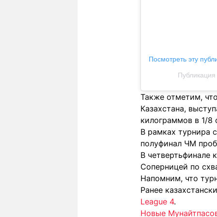
Посмотреть эту публ
Публикация 
Также отметим, чт
Казахстана, выступ
килограммов в 1/8
В рамках турнира 
полуфинал ЧМ проб
В четвертьфинале 
Соперницей по схв
Напомним, что турн
Ранее казахстанск
League 4
.
Новые Мунайтпасов