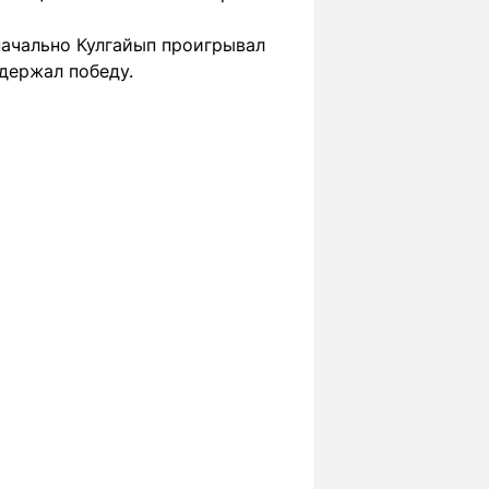
значально Кулгайып проигрывал
одержал победу.