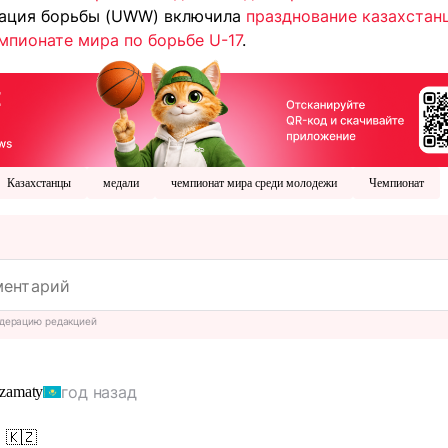
рация борьбы (UWW) включила
празднование казахстан
мпионате мира по борьбе U-17
.
Казахстанцы
медали
чемпионат мира среди молодежи
Чемпионат
дерацию редакцией
год назад
amaty
 🇰🇿