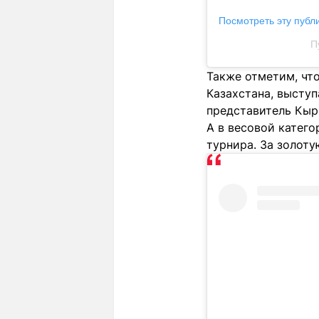
Посмотреть эту публ
П
Также отметим, чт
Казахстана, высту
представитель Кыр
А в весовой катег
турнира. За золот