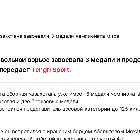
Статьи
округ спорта
Статьи
Полезное
ренды
Блоги
ига
Обзоры
емпионов
Спецпроек
 вольной борьбе завоевала 3 медали и про
 передаёт
Tengri Sport
.
Контакты редакции
Вакансии
Реклама
Пресс-центр
та сборная Казахстана уже имеет 3 медали чемпионата
клама
олотая и две бронзовые медали.
+7 (700) 3 888 188
остоился представитель весовой категории до 125 кил
ке он встретился с иранским борцом Абольфазом Мо
ь уверенной победой казахстанца со счетом 4:1.