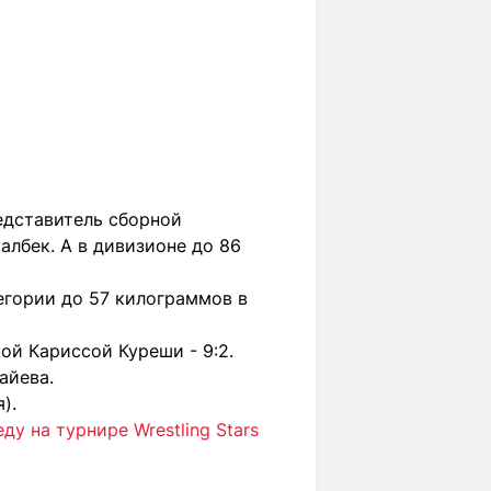
едставитель сборной
албек. А в дивизионе до 86
егории до 57 килограммов в
ой Кариссой Куреши - 9:2.
айева.
).
у на турнире Wrestling Stars