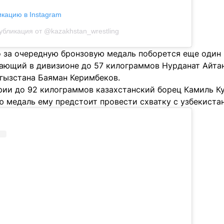
икацию в Instagram
убликация от @kazakhstan_wrestling
о за очередную бронзовую медаль поборется еще один
пающий в дивизионе до 57 килограммов Нурданат Айтан
гызстана Баяман Керимбеков.
ории до 92 килограммов казахстанский борец Камиль К
ую медаль ему предстоит провести схватку с узбекист