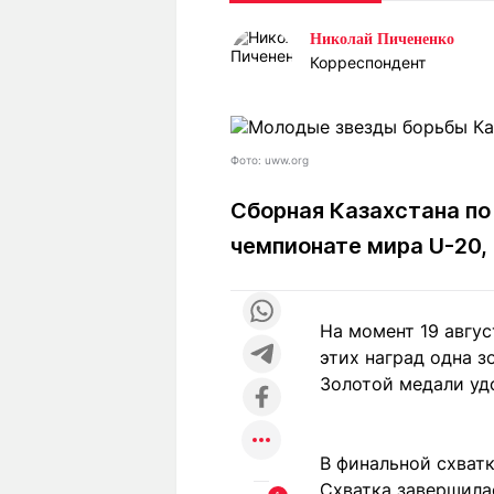
Статьи
Выгодно
В
Николай Пичененко
Погода
Полезно
Т
Корреспондент
Спецпроекты
Любопытно
Л
ч
Рейтинги
Гороскопы
Рецепты
Фото: uww.org
Сборная Казахстана по
чемпионате мира U-20,
О проекте
На момент 19 авгус
Редакция
Ре
этих наград одна з
+7 (777) 001 44 99
Золотой медали уд
В финальной схват
Схватка завершилас