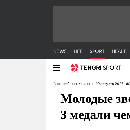
NEWS
LIFE
SPORT
HEALTH
19 августа 2025 18:
Главная
Спорт Казахстан
Молодые зв
3 медали ч
NEWS
LIFE
S
Новости
Красиво
С