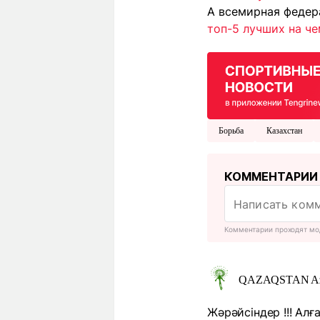
А всемирная феде
топ-5 лучших на че
Борьба
Казахстан
КОММЕНТАРИИ
Комментарии проходят мо
QAZAQSTAN Az
Жәрәйсіндер !!! Алға