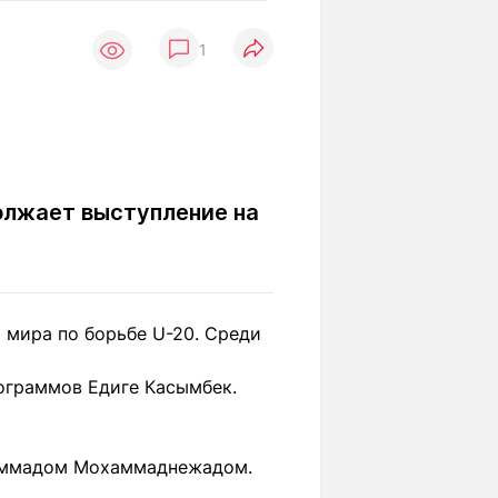
Вокруг света
Образование
1
Путевые
Учебные
заметки
заведения
Маршруты
ты
Заилийского
Алатау
должает выступление на
Светлая тема
 мира по борьбе U-20. Среди
Мы в социальных сетях
ограммов Едиге Касымбек.
хаммадом Мохаммаднежадом.