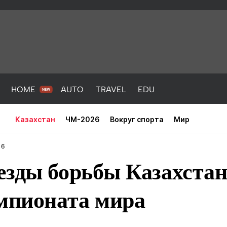
HOME
AUTO
TRAVEL
EDU
Казахстан
ЧМ-2026
Вокруг спорта
Мир
16
езды борьбы Казахстан
емпионата мира
PORT
HEALTH
HOME
AUTO
Новости
порт
Новости
Новости