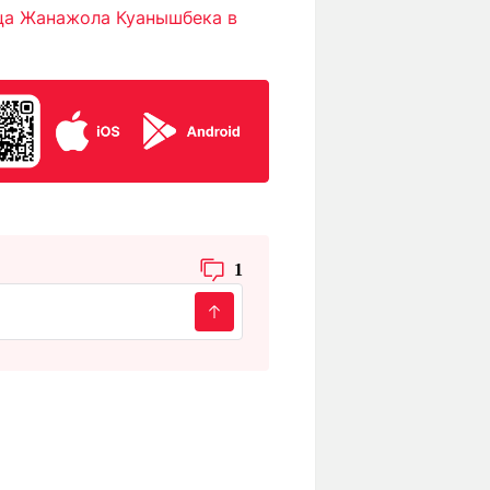
ца Жанажола Куанышбека в
1