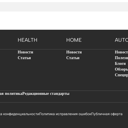
HEALTH
HOME
AUT
Новости
Новости
Новос
Статьи
Статьи
Полезн
Блоги
Обзор
Спецп
ая политика
Редакционные стандарты
ка конфиденциальности
Политика исправления ошибок
Публичная оферта