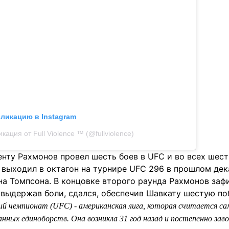
бликацию в Instagram
кация от Full Violence ™ (@fullviolence)
нту Рахмонов провел шесть боев в UFC и во всех шес
 выходил в октагон на турнире UFC 296 в прошлом дек
а Томпсона. В концовке второго раунда Рахмонов заф
е выдержав боли, сдался, обеспечив Шавкату шестую по
й чемпионат (UFC) - американская лига, которая считается с
нных единоборств. Она возникла 31 год назад и постепенно зав