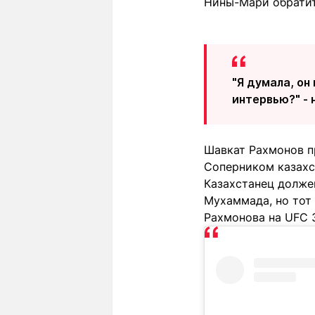
Нины-Мари обратит
"Я думала, он
интервью?" - 
Шавкат Рахмонов пр
Соперником казахс
Казахстанец долже
Мухаммада, но тот 
Рахмонова на UFC 3