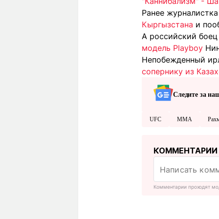
"Каннибализм" - Ш
Ранее журналистка
Кыргызстана
и пооб
А российский бое
модель Playboy
Нин
Непобежденный ир
сопернику из Каза
Следите за на
UFC
MMA
Рах
КОММЕНТАРИИ
Комментарии проходят мо