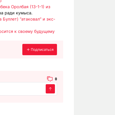
ю
ека Оролбая (13-1-1) из
ва ради кумыса.
Буллет) "атаковал" и экс-
осится к своему будущему
Подписаться
0