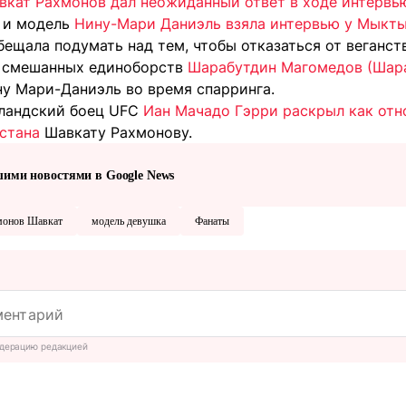
авкат Рахмонов дал неожиданный ответ в ходе интервь
 и модель
Нину-Мари Даниэль взяла интервью у Мыктыб
ещала подумать над тем, чтобы отказаться от веганст
ц смешанных единоборств
Шарабутдин Магомедов (Шара 
у Мари-Даниэль во время спарринга.
ландский боец UFC
Иан Мачадо Гэрри раскрыл как отн
хстана
Шавкату Рахмонову.
шими новостями в Google News
монов Шавкат
модель девушка
Фанаты
дерацию редакцией