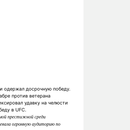
ти одержал досрочную победу.
абре против ветерана
иксировал удавку на челюсти
беду в UFC.
амой престижной среди
оевала огромную аудиторию по