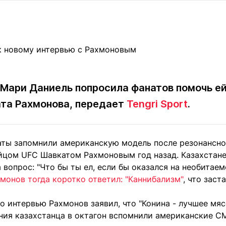
Статьи
округ спорта
Статьи
Полезное
ренды
Блоги
ига
Обзоры
емпионов
Спецпроек
-Мари Даниель попросила фанатов помочь е
ата Рахмонова, передает
Tengri Sport
.
Контакты редакции
Вакансии
Реклама
Пресс-центр
аты запомнили американскую модель после резонансно
цом UFC Шавкатом Рахмоновым год назад. Казахстане
клама
 вопрос: "Что бы ты ел, если бы оказался на необитае
+7 (700) 3 888 188
монов тогда коротко ответил: "Каннибализм"
, что зас
о интервью Рахмонов заявил, что "Конина - лучшее мяс
ния казахстанца в октагон вспомнили американские СМ