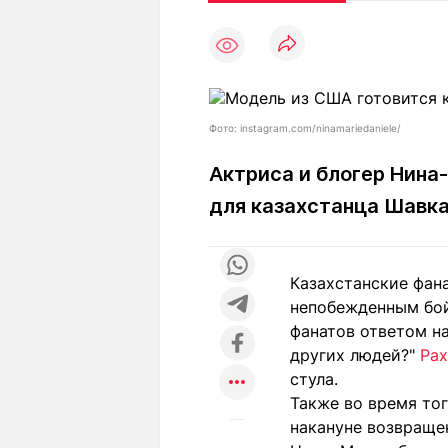
Статьи
Выгодно
В
Погода
Полезно
Т
Спецпроекты
Любопытно
Л
ч
Рейтинги
Гороскопы
Фото: instagram.com/ninamariedaniele/
Рецепты
Актриса и блогер Нина
для казахстанца Шавк
О проекте
Казахстанские фан
непобежденным бой
Редакция
Ре
фанатов ответом на
+7 (777) 001 44 99
других людей?"
Рах
стула.
Также во время тог
накануне возвраще