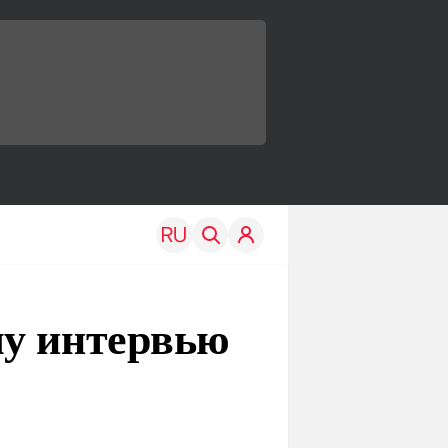
му интервью
TRAVEL
EDU
Моя страна
Новости