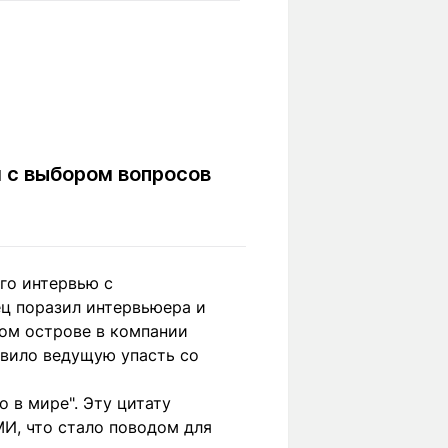
Вокруг света
Образование
Путевые
Учебные
заметки
заведения
Маршруты
ты
Заилийского
Алатау
й с выбором вопросов
Светлая тема
го интервью с
ц поразил интервьюера и
Мы в социальных сетях
мом острове в компании
тавило ведущую упасть со
о в мире". Эту цитату
И, что стало поводом для