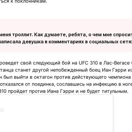
ься к поклонникам.
 меня троллит. Как думаете, ребята, о чем мне спрос
написала девушка в комментариях в социальных сетя
оведет свой следующий бой на UFC 310 в Лас-Вегасе (
танца станет другой непобежденный боец Иан Гэрри и
н был выйти в октагон против действующего чемпиона 
отказался от поединка, сославшись на инфекцию в ноге
10 пройдет против Иана Гэрри и не будет титульным.