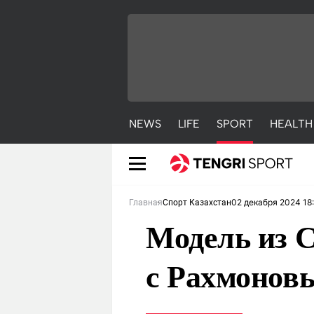
NEWS
LIFE
SPORT
HEALTH
02 декабря 2024 18
Главная
Спорт Казахстан
Модель из 
с Рахмонов
NEWS
LIFE
S
Новости
Красиво
С