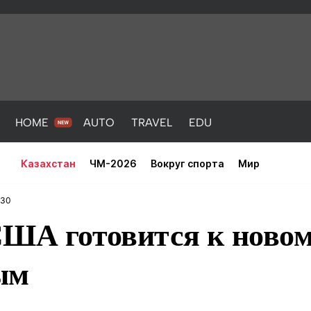
HOME
AUTO
TRAVEL
EDU
Казахстан
ЧМ-2026
Вокруг спорта
Мир
:30
США готовится к ново
ым
PORT
HEALTH
HOME
AUTO
Новости
порт
Новости
Новости