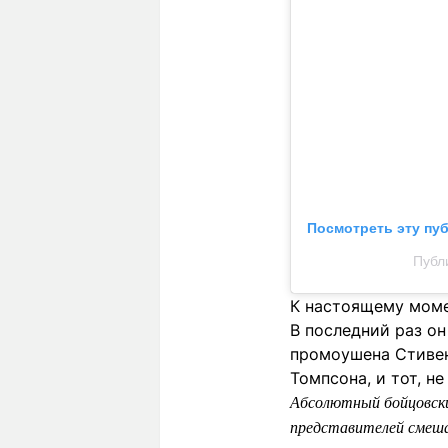
Посмотреть эту пу
Публи
К настоящему моме
В последний раз он
промоушена Стивен
Томпсона, и тот, н
Абсолютный бойцовски
представителей смеша