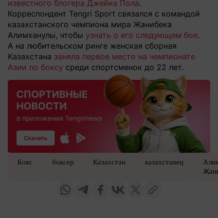
известного блогера Джейка Пола
.
Корреспондент Tengri Sport связался с командой
казахстанского чемпиона мира Жанибека
Алимханулы, чтобы
узнать о его следующем бое
.
А на любительском ринге женская сборная
Казахстана
заняла первое место на чемпионате
Азии по боксу
среди спортсменок до 22 лет.
Бокс
боксер
Казахстан
казахстанец
Али
Жан