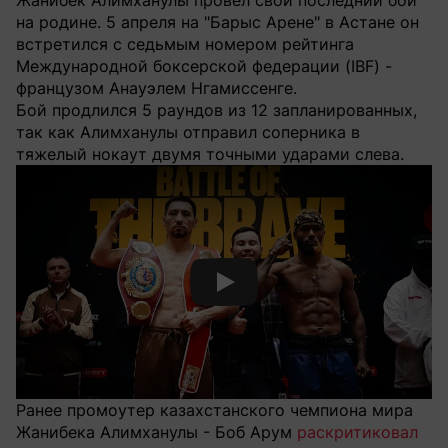
Жанибек Алимханулы провел свой последний бой
на родине. 5 апреля на "Барыс Арене" в Астане он
встретился с седьмым номером рейтинга
Международной боксерской федерации (IBF) -
французом Анауэлем Нгамиссенге.
Бой продлился 5 раундов из 12 запланированных,
так как Алимханулы отправил соперника в
тяжелый нокаут двумя точными ударами слева.
Смотреть видео YouTube
Ранее промоутер казахстанского чемпиона мира
Жанибека Алимханулы - Боб Арум
раскритиковал