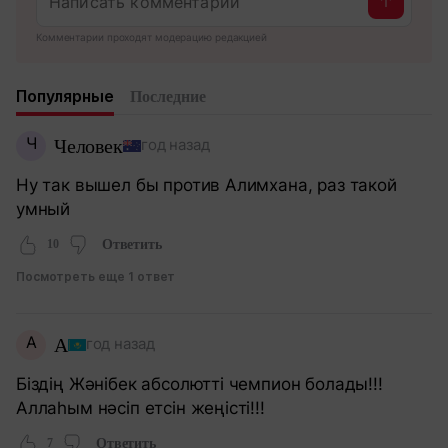
Комментарии проходят модерацию редакцией
Популярные
Последние
Ч
Человек
год назад
Ну так вышел бы против Алимхана, раз такой
умный
10
Ответить
Посмотреть еще 1 ответ
А
А
год назад
Біздің Жәнібек абсолютті чемпион болады!!!
Аллаһым нәсіп етсін жеңісті!!!
7
Ответить