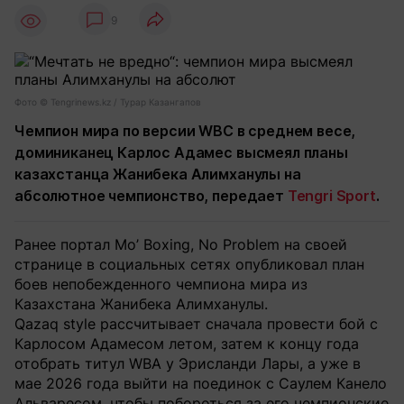
9
Фото ©️ Tengrinews.kz / Турар Казангапов
Чемпион мира по версии WBC в среднем весе,
доминиканец Карлос Адамес высмеял планы
казахстанца Жанибека Алимханулы на
абсолютное чемпионство, передает
Tengri Sport
.
Ранее портал Mo’ Boxing, No Problem на своей
странице в социальных сетях опубликовал план
боев непобежденного чемпиона мира из
Казахстана Жанибека Алимханулы.
Qazaq style рассчитывает сначала провести бой с
Карлосом Адамесом летом, затем к концу года
отобрать титул WBA у Эрисланди Лары, а уже в
мае 2026 года выйти на поединок с Саулем Канело
Альваресом, чтобы побороться за его чемпионские