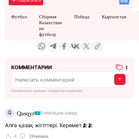
Подписаться
Футбол
Сборная
Победа
Кыргызстан
Казахстана
по
футболу
КОММЕНТАРИИ
1
Комментарии проходят модерацию редакцией
Q
Qasqyr
8 месяцев назад
Алға қазақ жігіттері. Керемет.🫂🫂
6
Ответить