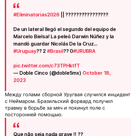
#Eliminatorias2026
|| ????????????????
De un lateral llegó el segundo del equipo de
Marcelo Bielsa! La peleó Darwin Núñez y la
mandó guardar Nicolás De la Cruz…
#Uruguay
?? 2
#Brasil
?? 0
#URUBRA
pic.twitter.com/c73TPHktfT
— Doble Cinco (@doble5mx)
October 18,
2023
Между голами сборной Уругвая случился инцидент
с Неймаром. Бразильский форвард получил
травму в борьбе за мяч и покинул поле с
посторонней помощью.
Que não seja nada grave !! ??