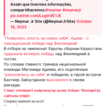
Assim que tivermos informações,
compartilharemos.
#neymar
#neymarjr
pic.twitter.com/Lzgim5E1JE
— Neymar Jr Site (@NeymarJrSite)
October
18, 2023
"Появилась злость на самих себя". Адиев - о
сенсационной победе над Финляндией
В отборе на чемпионат Европы сборная Казахстана
одержала волевую победу
над Финляндией в
гостях.
По словам главного тренера национальной
команды Магомеда Адиева, его подопечные
"разозлились на себя"
и победили, а герой встречи
Бахтиер Зайнутдинов
высказался
о своем
рекорде.
Спорт әлеміндегі жаңалықтар қазақ тілінде: Massaget.kz
сайтына өтіңіз!
Спорта хватит на всех!