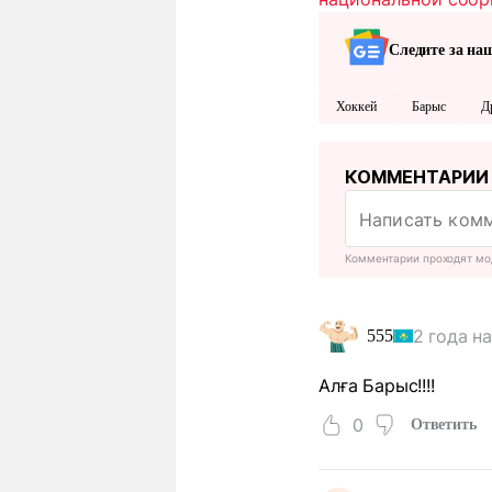
Следите за на
Хоккей
Барыс
Д
КОММЕНТАРИИ
Комментарии проходят мо
2 года н
555
Алға Барыс!!!!
0
Ответить