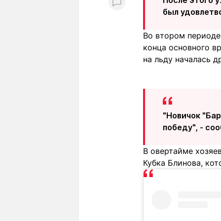
был удовлетво
Во втором периоде 
конца основного вр
на льду началась д
"Новичок "Ба
победу", - с
В овертайме хозяев
Кубка Блинова, кот