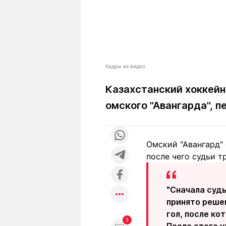
Кадры из видео
Казахстанский хоккейн
омского "Авангарда", 
Омский "Авангард" 
после чего судьи 
"Сначала судь
принято реше
гол, после ко
3
После этого у