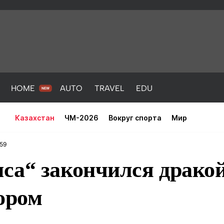
HOME
AUTO
TRAVEL
EDU
Казахстан
ЧМ-2026
Вокруг спорта
Мир
:59
са“ закончился дракой
ором
PORT
HEALTH
HOME
AUTO
Новости
порт
Новости
Новости