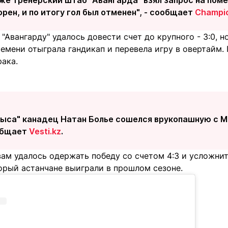
рен, и по итогу гол был отменен", - сообщает
Champi
"Авангарду" удалось довести счет до крупного - 3:0, 
емени отыграла гандикап и перевела игру в овертайм.
рака.
рыса" канадец Натан Болье сошелся врукопашную с 
ообщает
Vesti.kz
.
ам удалось одержать победу со счетом 4:3 и усложнит
орый астанчане выиграли в прошлом сезоне.