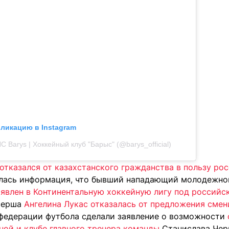
бликацию в Instagram
C Barys | Хоккейный клуб "Барыс" (@barys_official)
отказался от казахстанского гражданства в пользу ро
лась информация, что бывший нападающий молодежно
аявлен в Континентальную хоккейную лигу под россий
ксерша
Ангелина Лукас отказалась от предложения смен
 федерации футбола сделали заявление о возможности
ной и клубе главного тренера команды
Станислава Чер