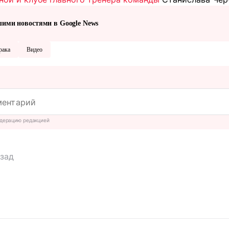
шими новостями в Google News
рака
Видео
дерацию редакцией
азад