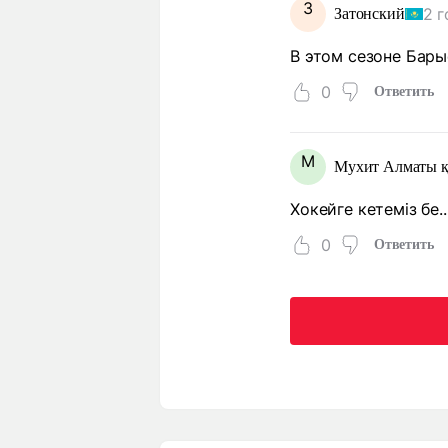
З
2 г
Затонский
В этом сезоне Бары
0
Ответить
М
Мухит Алматы қ
Хокейге кетеміз бе..
0
Ответить