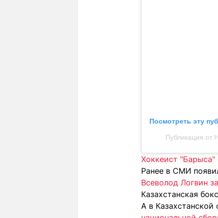
Посмотреть эту пу
Публикация от H
Хоккеист "Барыса" 
Ранее в СМИ появи
Всеволод Логвин з
Казахстанская бо
А в Казахстанской
национальной сбор