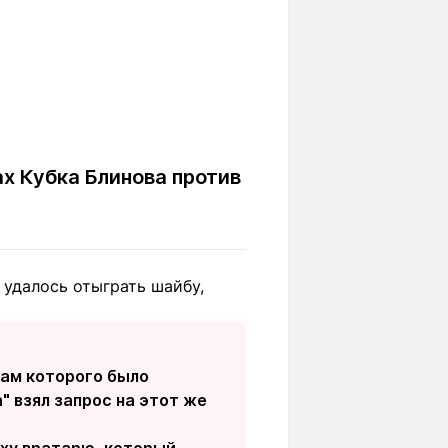
ах Кубка Блинова против
" удалось отыграть шайбу,
гам которого было
 взял запрос на этот же
еху вратарю, который