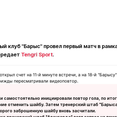
ый клуб "Барыс" провел первый матч в рамк
передает
Tengri Sport
.
открыл счет на 11-й минуте встречи, а на 18-й "Барысу
трижды пересматривали видеоповтор.
и самостоятельно инициировали повтор гола, по ито
ние отменить шайбу. Затем тренерский штаб "Барыса"
торого заброшенную шайбу вновь засчитали.
же тренерский штаб "Авангарда" взял запрос на пом