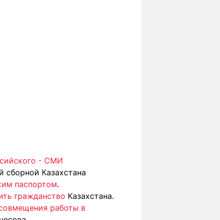
ссийского - СМИ
й сборной Казахстана
ским паспортом
.
ить гражданство
Казахстана.
совмещения работы в
чесова.