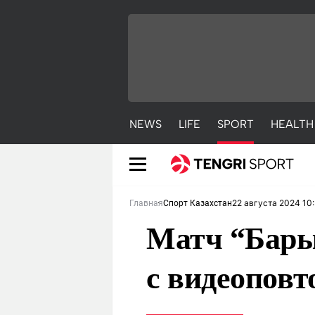
NEWS
LIFE
SPORT
HEALTH
22 августа 2024 10
Главная
Спорт Казахстан
Матч “Бары
с видеоповт
NEWS
LIFE
S
Новости
Красиво
С