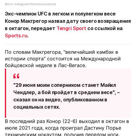
Фото: instagram/thenotoriousmma
Экс-чемпион UFC в легком и полулегком весе
Конор Макгрегор назвал дату своего возвращения
в октагон, передает
Tengri Sport
со ссылкой на
Sports.ru
.
По словам Макгрегора, "величайший камбэк в
истории спорта" состоится на Международной
бойцовской неделе в Лас-Вегасе.
"29 июня моим соперником станет Майкл
Чендлер, а бой пройдет в среднем весе", –
сказал он на видео, опубликованном в
социальных сетях.
В последний раз Конор (22-6) выходил в октагон в
июле 2021 года, когда проиграл Дастину Порье
техническим нокаутом, получив перелом ноги.