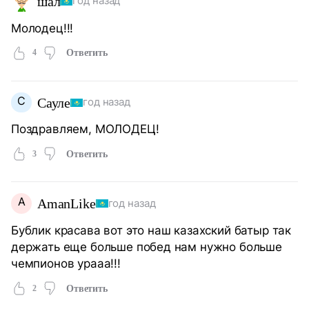
шал
год назад
Молодец!!!
4
Ответить
С
Сауле
год назад
Поздравляем, МОЛОДЕЦ!
3
Ответить
A
AmanLike
год назад
Бублик красава вот это наш казахский батыр так
держать еще больше побед нам нужно больше
чемпионов урааа!!!
2
Ответить