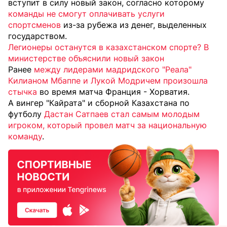
вступит в силу новый закон, согласно которому
команды не смогут оплачивать услуги
спортсменов
из-за рубежа из денег, выделенных
государством.
Легионеры останутся в казахстанском спорте? В
министерстве объяснили новый закон
Ранее
между лидерами мадридского "Реала"
Килианом Мбаппе и Лукой Модричем произошла
стычка
во время матча Франция - Хорватия.
А вингер "Кайрата" и сборной Казахстана по
футболу
Дастан Сатпаев стал самым молодым
игроком, который провел матч за национальную
команду
.