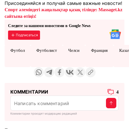
Присоединяйся и получай самые важные новости!
Спорт әлеміндегі жаңалықтар қазақ тілінде: Massaget.kz
сайтына өтіңіз!
Следите за нашими новостями в Google News
Подписаться
Футбол
Футболист
Челси
Франция
Каза
КОММЕНТАРИИ
4
Комментарии проходят модерацию редакцией