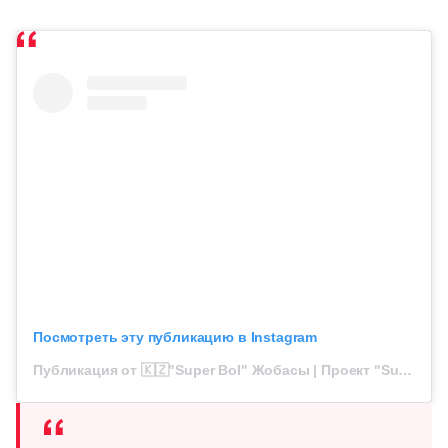
Посмотреть эту публикацию в Instagram
Публикация от 🇰🇿"Super Bol" Жобасы | Проект "Super Bol" (@superbol.kz)