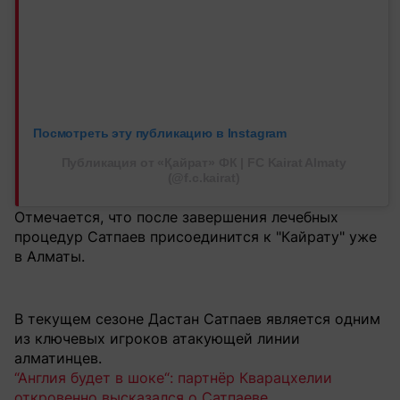
Посмотреть эту публикацию в Instagram
Публикация от «Қайрат» ФК | FC Kairat Almaty
(@f.c.kairat)
Отмечается, что после завершения лечебных
процедур Сатпаев присоединится к "Кайрату" уже
в Алматы.
В текущем сезоне Дастан Сатпаев является одним
из ключевых игроков атакующей линии
алматинцев.
“Англия будет в шоке“: партнёр Кварацхелии
откровенно высказался о Сатпаеве