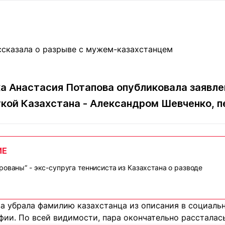
Статьи
округ спорта
Статьи
Полезное
ренды
Блоги
ига
Обзоры
емпионов
Спецпроек
а Анастасия Потапова опубликовала заявле
ткой Казахстана - Александром Шевченко, 
Контакты редакции
Вакансии
Реклама
Пресс-центр
ИЕ
клама
рованы“ - экс-супруга теннисиста из Казахстана о разводе
+7 (700) 3 888 188
а убрала фамилию казахстанца из описания в социальн
ии. По всей видимости, пара окончательно рассталась