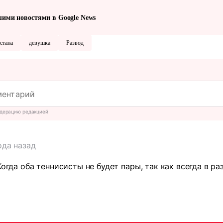
шими новостями в Google News
стана
девушка
Развод
дерацию редакцией
ода назад
Когда оба теннисисты не будет пары, так как всегда в р