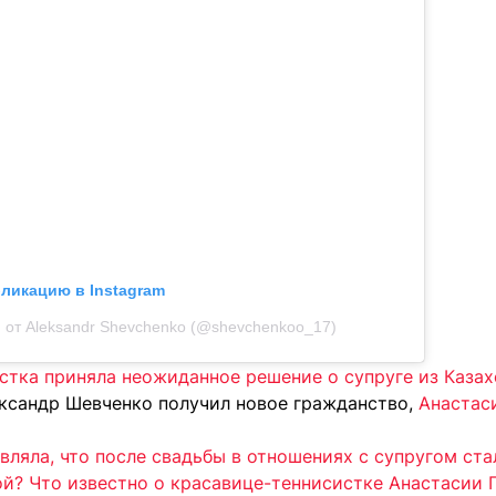
бликацию в Instagram
 от Aleksandr Shevchenko (@shevchenkoo_17)
стка приняла неожиданное решение о супруге из Казах
ександр Шевченко получил новое гражданство,
Анастас
вляла, что после свадьбы в отношениях с супругом ст
ой? Что известно о красавице-теннисистке Анастасии 