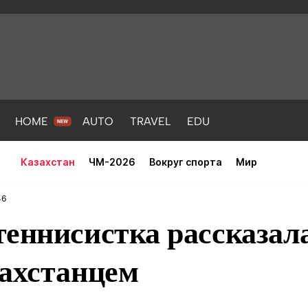
HOME
AUTO
TRAVEL
EDU
Казахстан
ЧМ-2026
Вокруг спорта
Мир
46
еннисистка рассказал
захстанцем
PORT
HEALTH
HOME
AUTO
Новости
порт
Новости
Новости