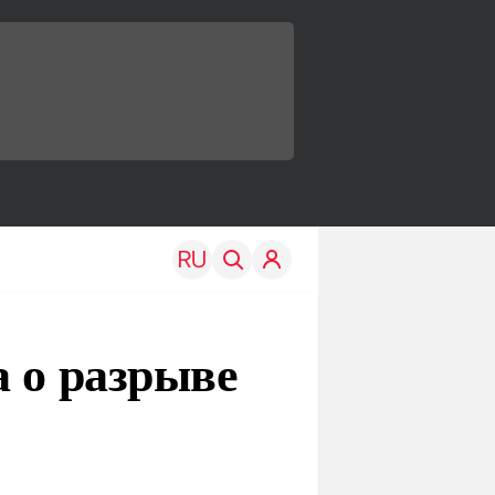
а о разрыве
TRAVEL
EDU
Моя страна
Новости