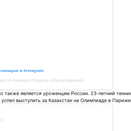
бликацию в Instagram
ия от Anastasia Potapova (@anapotapovaa)
о также является уроженцем России. 23-летний тенни
 успел выступить за Казахстан на Олимпиаде в Париже