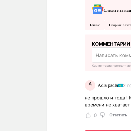
Следите за на
Теннис
Сборная Казах
КОММЕНТАРИИ
Комментарии проходят мо
A
2 г
Adla-padla
не прошло и года ! 
времени не хватает
0
Ответить