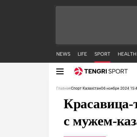
NEWS
LIFE
SPORT
HEALTH
06 ноября 2024 15:
Главная
Спорт Казахстан
Красавица-т
с мужем-ка
NEWS
LIFE
S
Новости
Красиво
С