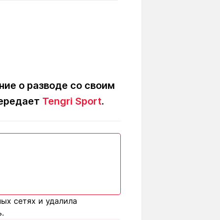
Вокруг света
Образование
Путевые
Учебные
заметки
заведения
Маршруты
ты
Заилийского
Алатау
ние о разводе со своим
передает
Tengri Sport
.
Светлая тема
Мы в социальных сетях
ых сетях и удалила
.