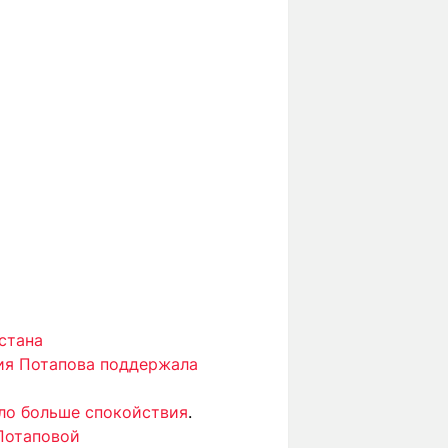
стана
ия Потапова поддержала
ало больше спокойствия
.
Потаповой