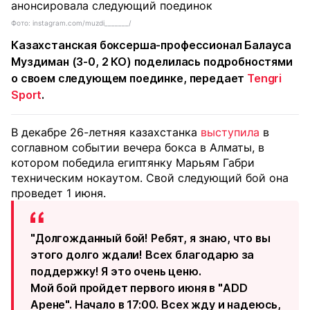
Фото: instagram.com/muzdi_______/
Казахстанская боксерша-профессионал Балауса
Муздиман (3-0, 2 КО) поделилась подробностями
о своем следующем поединке, передает
Tengri
Sport
.
В декабре 26-летняя казахстанка
выступила
в
соглавном событии вечера бокса в Алматы, в
котором победила египтянку Марьям Габри
техническим нокаутом. Свой следующий бой она
проведет 1 июня.
"Долгожданный бой! Ребят, я знаю, что вы
этого долго ждали! Всех благодарю за
поддержку! Я это очень ценю.
Мой бой пройдет первого июня в "ADD
Арене". Начало в 17:00. Всех жду и надеюсь,