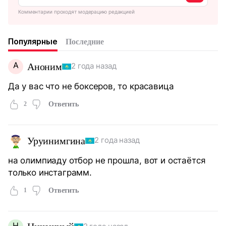
Комментарии проходят модерацию редакцией
Популярные
Последние
А
Аноним
2 года назад
Да у вас что не боксеров, то красавица
2
Ответить
Уруинимгина
2 года назад
на олимпиаду отбор не прошла, вот и остаётся
только инстаграмм.
1
Ответить
Н