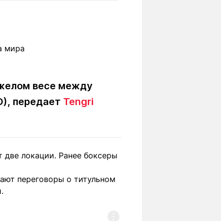
Вокруг света
Образование
Путевые
Учебные
заметки
заведения
Маршруты
ты
Заилийского
Алатау
яжелом весе между
О), передает
Tengri
Светлая тема
т две локации. Ранее боксеры
Мы в социальных сетях
ают переговоры о титульном
.