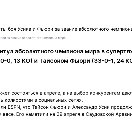
Статьи
округ спорта
Статьи
Полезное
ренды
Блоги
ига
Обзоры
емпионов
Спецпроек
ьюри за звание абсолютного чемпиона мира
титул абсолютного чемпиона мира в суперт
0-0, 13 КО) и
Тайсоном Фьюри
(33-0-1, 24 К
Контакты редакции
Вакансии
Реклама
Пресс-центр
жет состояться в апреле, а на выбор конкурентам даю
клама
сь колкостями в социальных сетях.
+7 (700) 3 888 188
ли ESPN, что Тайсон Фьюри и Александр Усик продолж
 весе. Его наметили на 29 апреля в Саудовской Аравии