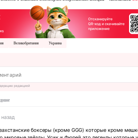
вия
Великобритания
Украина
дерацию редакцией
дние
 назад
захстанские боксеры (кроме GGG) которые кроме мешко
то мировые звёзды. Усик и Фюрей это легенды которые 