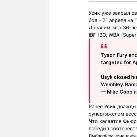
Усик уже закрыл св
боя - 21 апреля на
Добавим, что 36-л
IBF, IBO, WBA (Sup
Tyson Fury and
targeted for A
Usyk closed his
Wembley. Ramad
— Mike Coppi
Ранее Усик дважды 
супертяжелом весе
Что касается Фьюри
победил соотечеств
Выбирайте чемпионов 