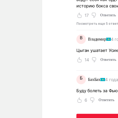
историю бокса сво
17
Ответить
Посмотреть еще 5 отве
В
4 г
Владимир
Цыган ушатает Усик
14
Ответить
Б
4 год
БахБах
Буду болеть за Фью
6
Ответить