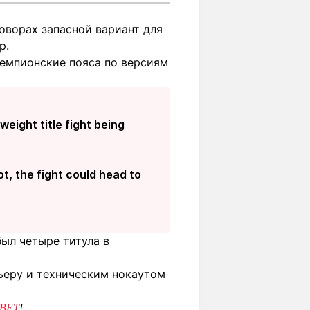
говорах запасной вариант для
р.
чемпионские пояса по версиям
eight title fight being
ot, the fight could head to
был четыре титула в
рьеру и техническим нокаутом
BET
!