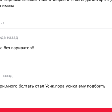
и имена
тов
ода назад
а без вариантов!!
а назад
ри,много болтать стал Усик,пора усики ему подбрить