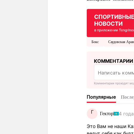
Бокс
Саудовская Ара
КОММЕНТАРИИ
Комментарии проходят мо
Популярные
После
Г
4 года
Гектор
Это Вам не наши Ка
ведут себя как буд