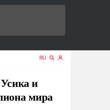
 Усика и
пиона мира
TRAVEL
EDU
Моя страна
Новости