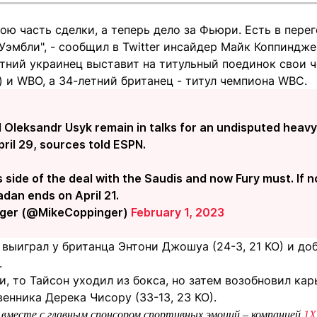
ою часть сделки, а теперь дело за Фьюри. Есть в пере
 "Уэмбли", - сообщил в Twitter инсайдер Майк Коппиндже
етний украинец выставит на титульный поединок свои 
er) и WBO, а 34-летний британец - титул чемпиона WBC.
 Oleksandr Usyk remain in talks for an undisputed heavyw
pril 29, sources told ESPN.
 side of the deal with the Saudis and now Fury must. If n
an ends on April 21.
nger (@MikeCoppinger)
February 1, 2023
выиграл у британца Энтони Джошуа (24-3, 21 КО) и до
.
, то Тайсон уходил из бокса, но затем возобновил ка
енника Дерека Чисору (33-13, 23 КО).
вместе с главным спонсором спортивных эмоций – компанией
1X