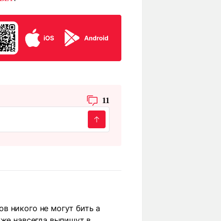
11
в никого не могут бить а
уже навсегда выпишут в