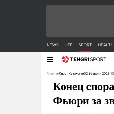
NEWS
LIFE
SPORT
HEALTH
02 февраля 2023 13
Главная
Спорт Казахстан
Конец спора
Фьюри за з
NEWS
LIFE
S
Новости
Красиво
С