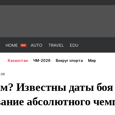
HOME
AUTO
TRAVEL
EDU
Казахстан
ЧМ-2026
Вокруг спорта
Мир
:39
м? Известны даты боя
вание абсолютного чем
PORT
HEALTH
HOME
AUTO
Новости
порт
Новости
Новости