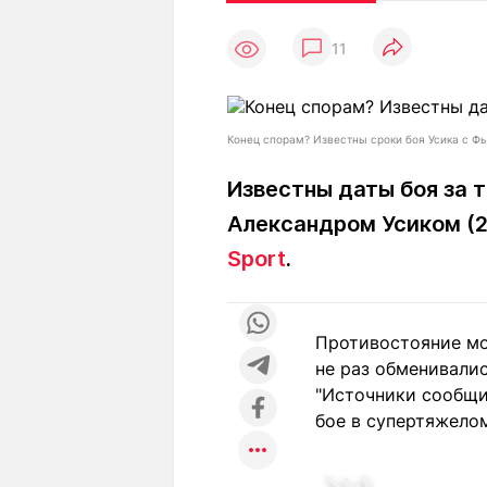
Статьи
Выгодно
В
11
Погода
Полезно
Т
Спецпроекты
Любопытно
Л
ч
Рейтинги
Гороскопы
Конец спорам? Известны сроки боя Усика с Ф
Рецепты
Известны даты боя за 
Александром Усиком
(2
О проекте
Sport
.
Противостояние мо
Редакция
Ре
не раз обменивали
+7 (777) 001 44 99
"Источники сообщи
бое в супертяжелом